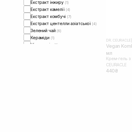
Екстракт інжиру
(1)
Екстракт камелії
(4)
Екстракт комбучі
(7)
Екстракт центелли азіатської
(4)
Зелений чай
(6)
Кераміди
(1)
DR. CEURACLE
|
Ніацинамід
(5)
Vegan Komb
Олія соняшнику
(1)
мл
Крем-гель з
Пантенол
(1)
СEURACLE
440₴