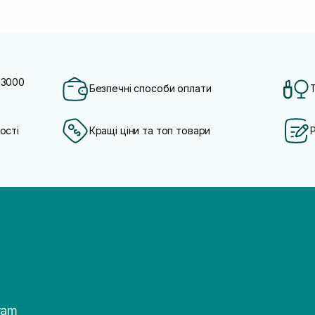
 3000
Безпечні способи оплати
ості
Кращі ціни та топ товари
ram