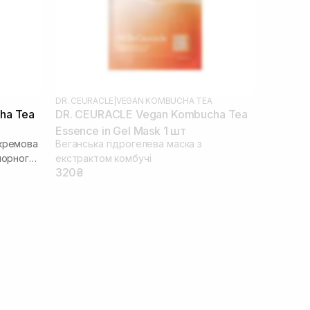
DR. CEURACLE
|
VEGAN KOMBUCHA TEA
ha Tea
DR. CEURACLE Vegan Kombucha Tea
Essence in Gel Mask 1 шт
 кремова
Веганська гідрогелева маска з
чорного
екстрактом комбучі
320₴