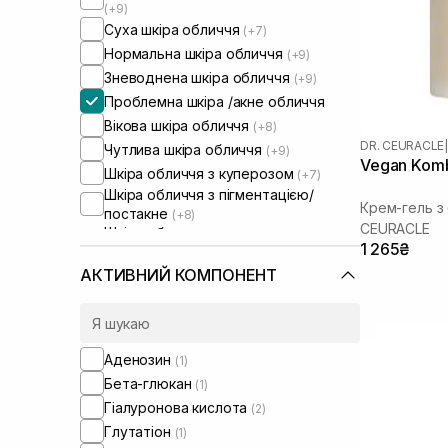
(+9)
Суха шкіра обличчя
(+7)
Нормальна шкіра обличчя
(+9)
Зневоднена шкіра обличчя
(+9)
Проблемна шкіра /акне обличчя
Вікова шкіра обличчя
(+8)
DR. CEURACLE
|
Чутлива шкіра обличчя
(+9)
Vegan Komb
Шкіра обличчя з куперозом
(+7)
Шкіра обличчя з пігментацією/
Крем-гель з
постакне
(+8)
СEURACLE
Шкіра обличчя з розширеними
1 265₴
порами
(+4)
Шкіра обличчя з порушеним
АКТИВНИЙ КОМПОНЕНТ
барʼєром
(+6)
Шкіра обличчя з порушеним
мікробіомом
(+7)
Аденозин
(1)
Бета-глюкан
(1)
Гіалуронова кислота
(2)
Глутатіон
(1)