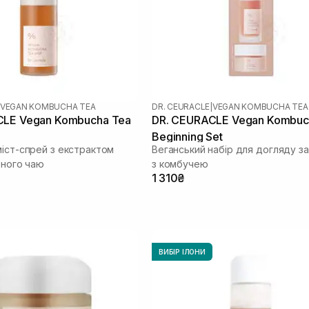
VEGAN KOMBUCHA TEA
DR. CEURACLE
|
VEGAN KOMBUCHA TEA
CLE Vegan Kombucha Tea
DR. CEURACLE Vegan Kombuc
Beginning Set
міст-спрей з екстрактом
Веганський набір для догляду з
рного чаю
з комбучею
1 310₴
ВИБІР ІЛОНИ