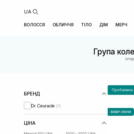
UA
ВОЛОССЯ
ОБЛИЧЧЯ
ТІЛО
ДІМ
МЕРЧ
Група коле
Інте
Проблемна ш
БРЕНД
Dr. Ceuracle
(7)
ВИБІР ІЛОНИ
ЦІНА
Менше 100 UAH
1000 – 2000 UAH