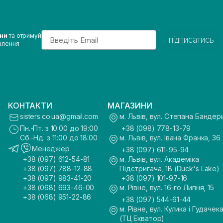
Email
ини
та отримуй
підписатись
влення
КОНТАКТИ
МАГАЗИНИ
sisters.co.ua@gmail.com
м. Львів, вул. Степана Бандер
Пн.-Пт. з 10:00 до 19:00
+38 (098) 778-13-79
Сб.-Нд. з 11:00 до 18:00
м. Львів, вул. Івана Франка, 36
Менеджер
+38 (097) 611-95-94
+38 (097) 612-54-81
м. Львів, вул. Академіка
+38 (097) 788-12-88
Підстригача, 1В (Duck's Lake)
+38 (097) 983-41-20
+38 (097) 101-97-16
+38 (068) 693-46-00
м. Рівне, вул. 16-го Липня, 15
+38 (068) 951-22-86
+38 (097) 544-61-44
м. Рівне, вул. Кулика і Гудачека
(ТЦ Екватор)