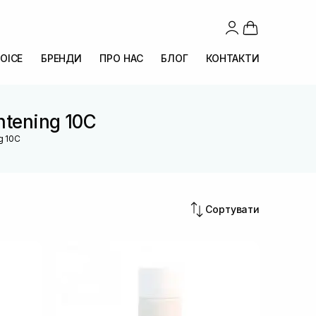
OICE
БРЕНДИ
ПРО НАС
БЛОГ
КОНТАКТИ
htening 10C
g 10C
Сортувати