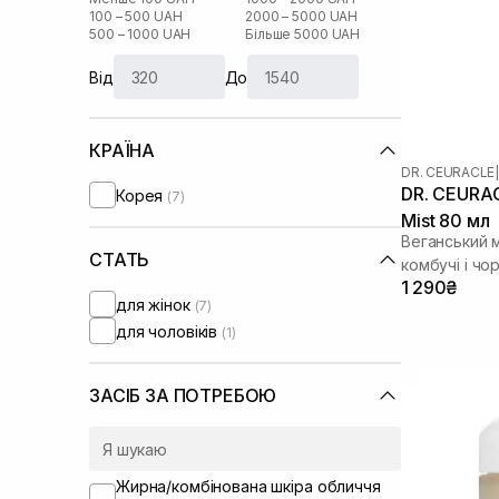
100 – 500 UAH
2000 – 5000 UAH
500 – 1000 UAH
Більше 5000 UAH
Від
До
КРАЇНА
DR. CEURACLE
|
DR. CEURA
Корея
(7)
Mist 80 мл
Веганський 
СТАТЬ
комбучі і чо
1 290₴
для жінок
(7)
для чоловіків
(1)
ЗАСІБ ЗА ПОТРЕБОЮ
Жирна/комбінована шкіра обличчя