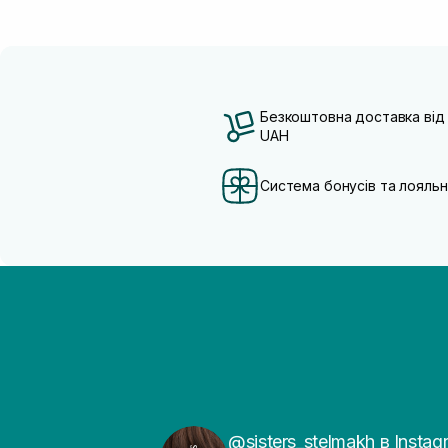
Безкоштовна доставка від
UAH
Система бонусів та лояльн
@sisters_stelmakh в Instag