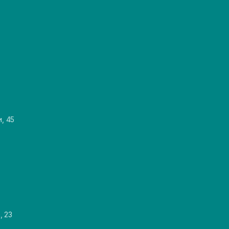
и, 45
, 23