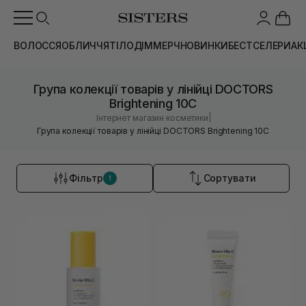
ВОЛОССЯ
ОБЛИЧЧЯ
ТІЛО
ДІМ
МЕРЧ
НОВИНКИ
БЕСТСЕЛЕРИ
АК
Група колекції товарів у лінійці DOCTORS
Brightening 10C
|
Інтернет магазин косметики
Група колекції товарів у лінійці DOCTORS Brightening 10C
Фільтр
Сортувати
1