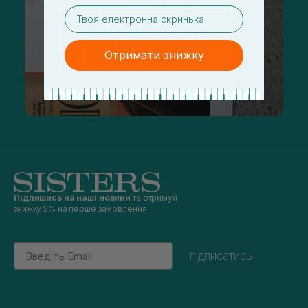
email
Отримати знижку
Підпишись на наші новини
та отримуй
знижку 5% на перше замовлення
Email
підписатись