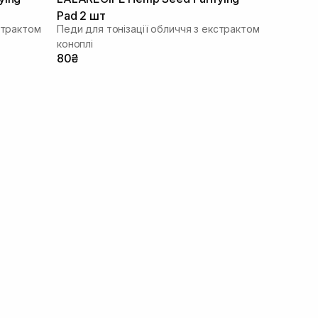
Pad 2 шт
страктом
Педи для тонізації обличчя з екстрактом
коноплі
80₴