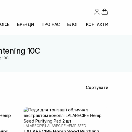
OICE
БРЕНДИ
ПРО НАС
БЛОГ
КОНТАКТИ
htening 10C
g 10C
Сортувати
LALARECIPE
|
LALARECIPE HEMP SEED
ying
LALARECIPE Hemp Seed Purifying