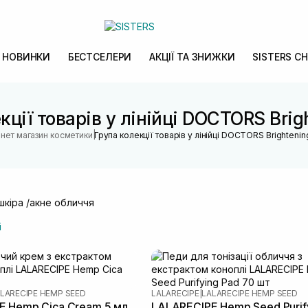
НОВИНКИ
БЕСТСЕЛЕРИ
АКЦІЇ ТА ЗНИЖКИ
SISTERS CH
кції товарів у лінійці DOCTORS Brig
|
рнет магазин косметики
Група колекції товарів у лінійці DOCTORS Brightenin
кіра /акне обличчя
і
LARECIPE HEMP SEED
LALARECIPE
|
LALARECIPE HEMP SEED
E Hemp Cica Cream 5 мл
LALARECIPE Hemp Seed Purif