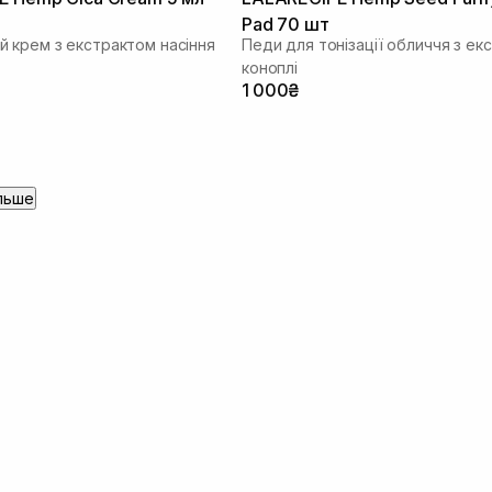
Pad 70 шт
 крем з екстрактом насіння
Педи для тонізації обличчя з ек
коноплі
1 000₴
льше