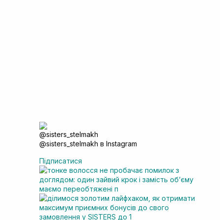
@sisters_stelmakh в Instagram
Підписатися