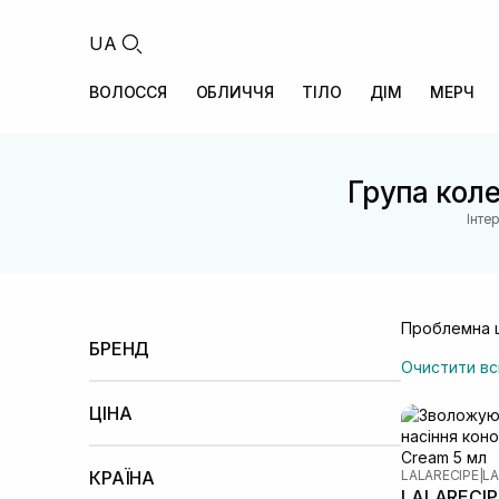
UA
ВОЛОССЯ
ОБЛИЧЧЯ
ТІЛО
ДІМ
МЕРЧ
Група коле
Інте
Проблемна ш
БРЕНД
Очистити вс
Lalarecipe
(3)
ЦІНА
Менше 100 UAH
100 – 500 UAH
500 –
1000 UAH
КРАЇНА
LALARECIPE
|
LA
LALARECIP
1000 – 2000 UAH
2000 – 5000 UAH