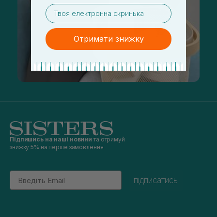
email
Отримати знижку
Підпишись на наші новини
та отримуй
знижку 5% на перше замовлення
Email
підписатись