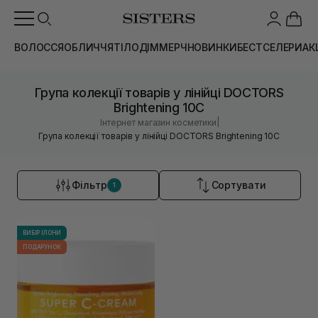
ВОЛОССЯ
ОБЛИЧЧЯ
ТІЛО
ДІМ
МЕРЧ
НОВИНКИ
БЕСТСЕЛЕРИ
АК
Група колекції товарів у лінійці DOCTORS
Brightening 10C
|
Інтернет магазин косметики
Група колекції товарів у лінійці DOCTORS Brightening 10C
Фільтр
Сортувати
1
ВИБІР ІЛОНИ
ПОДАРУНОК