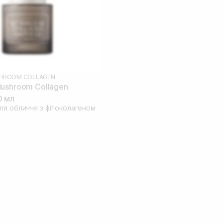
HROOM COLLAGEN
ushroom Collagen
0 мл
ля обличчя з фітоколагеном