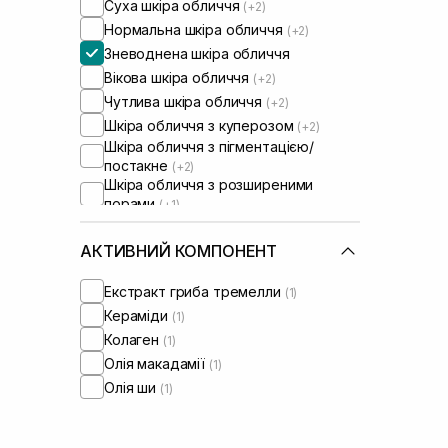
Суха шкіра обличчя
(+2)
Нормальна шкіра обличчя
(+2)
Зневоднена шкіра обличчя
Вікова шкіра обличчя
(+2)
Чутлива шкіра обличчя
(+2)
Шкіра обличчя з куперозом
(+2)
Шкіра обличчя з пігментацією/
постакне
(+2)
Шкіра обличчя з розширеними
порами
(+1)
Шкіра обличчя з порушеним
барʼєром
(+2)
АКТИВНИЙ КОМПОНЕНТ
Шкіра обличчя з порушеним
мікробіомом
(+2)
Екстракт гриба тремелли
(1)
Кераміди
(1)
Колаген
(1)
Олія макадамії
(1)
Олія ши
(1)