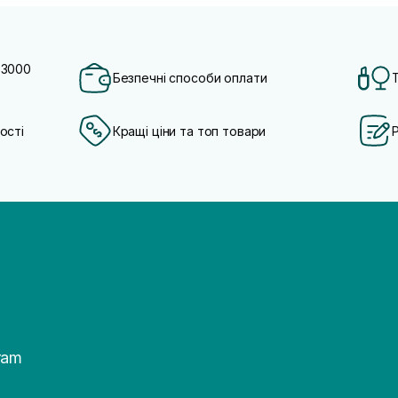
 3000
Безпечні способи оплати
ості
Кращі ціни та топ товари
ram