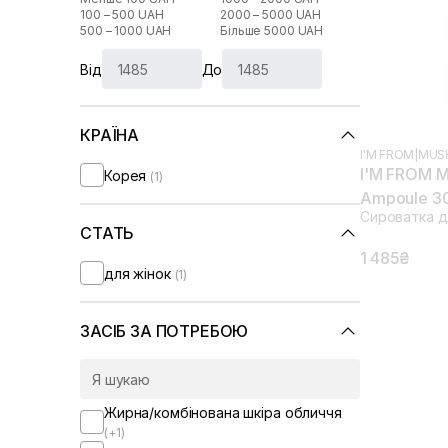
100 – 500 UAH
2000 – 5000 UAH
500 – 1000 UAH
Більше 5000 UAH
Від
До
КРАЇНА
I'M FROM
|
MUS
I'M FROM M
Корея
(1)
Ampoule 3
Сироватка д
СТАТЬ
1 485₴
для жінок
(1)
ЗАСІБ ЗА ПОТРЕБОЮ
Жирна/комбінована шкіра обличчя
(+1)