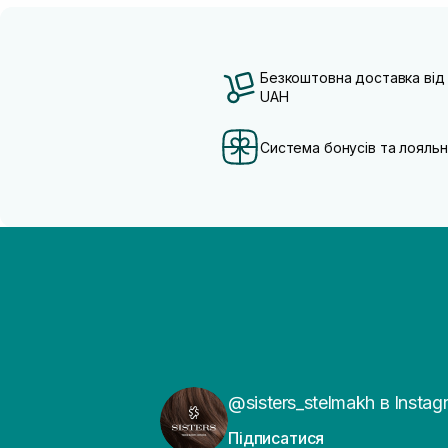
Безкоштовна доставка від
UAH
Система бонусів та лояльн
@sisters_stelmakh в Instag
Підписатися