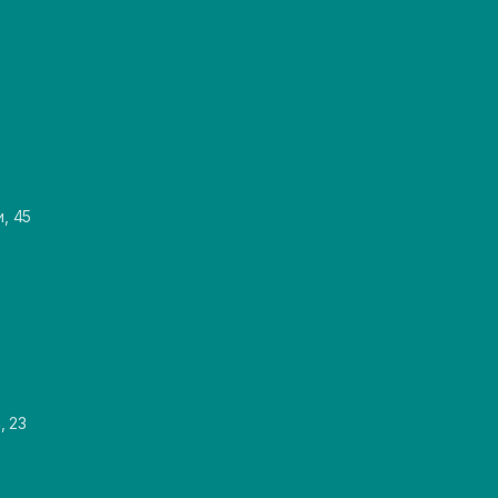
и, 45
, 23