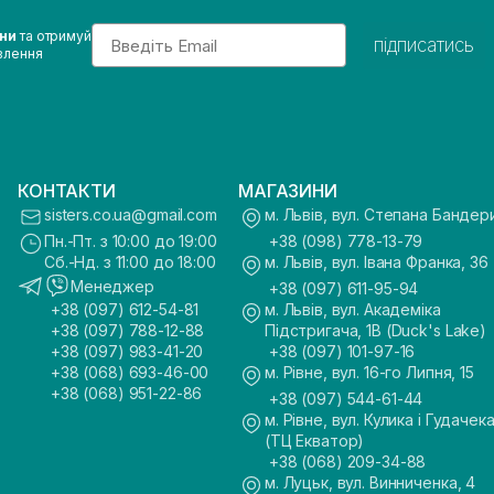
Email
ини
та отримуй
підписатись
влення
КОНТАКТИ
МАГАЗИНИ
sisters.co.ua@gmail.com
м. Львів, вул. Степана Бандер
Пн.-Пт. з 10:00 до 19:00
+38 (098) 778-13-79
Сб.-Нд. з 11:00 до 18:00
м. Львів, вул. Івана Франка, 36
Менеджер
+38 (097) 611-95-94
+38 (097) 612-54-81
м. Львів, вул. Академіка
+38 (097) 788-12-88
Підстригача, 1В (Duck's Lake)
+38 (097) 983-41-20
+38 (097) 101-97-16
+38 (068) 693-46-00
м. Рівне, вул. 16-го Липня, 15
+38 (068) 951-22-86
+38 (097) 544-61-44
м. Рівне, вул. Кулика і Гудачека
(ТЦ Екватор)
+38 (068) 209-34-88
м. Луцьк, вул. Винниченка, 4