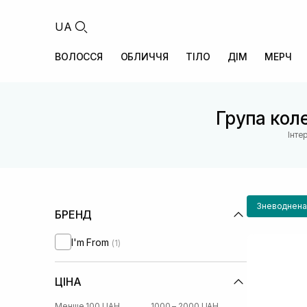
UA
ВОЛОССЯ
ОБЛИЧЧЯ
ТІЛО
ДІМ
МЕРЧ
Група коле
Інте
Зневоднена
БРЕНД
I'm From
(1)
ЦІНА
Менше 100 UAH
1000 – 2000 UAH