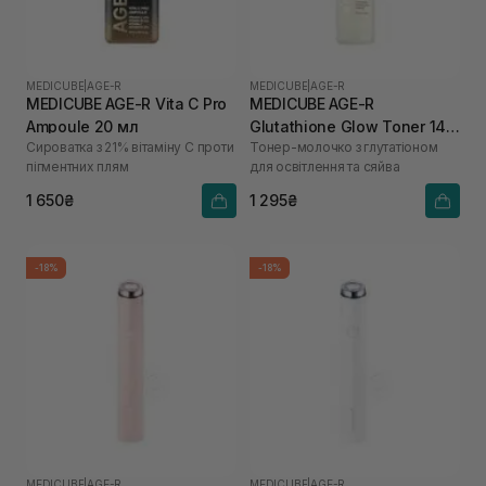
MEDICUBE
|
AGE-R
MEDICUBE
|
AGE-R
MEDICUBE AGE-R Vita C Pro
MEDICUBE AGE-R
Ampoule 20 мл
Glutathione Glow Toner 140
Сироватка з 21% вітаміну С проти
Тонер-молочко з глутатіоном
мл
пігментних плям
для освітлення та сяйва
1 650₴
1 295₴
-18%
-18%
MEDICUBE
|
AGE-R
MEDICUBE
|
AGE-R