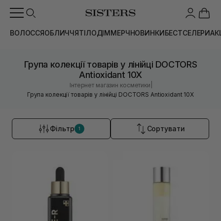
ВОЛОССЯ
ОБЛИЧЧЯ
ТІЛО
ДІМ
МЕРЧ
НОВИНКИ
БЕСТСЕЛЕРИ
АК
Група колекції товарів у лінійці DOCTORS
Antioxidant 10X
|
Інтернет магазин косметики
Група колекції товарів у лінійці DOCTORS Antioxidant 10X
Фільтр
Сортувати
1