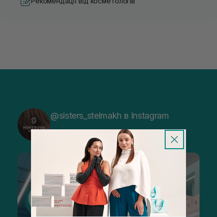
Рекомендації від косметологів
@sisters_stelmakh в Instagram
Підписатися