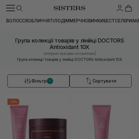
ВОЛОССЯ
ОБЛИЧЧЯ
ТІЛО
ДІМ
МЕРЧ
НОВИНКИ
БЕСТСЕЛЕРИ
АК
Група колекції товарів у лінійці DOCTORS
Antioxidant 10X
|
Інтернет магазин косметики
Група колекції товарів у лінійці DOCTORS Antioxidant 10X
Фільтр
Сортувати
1
-30%