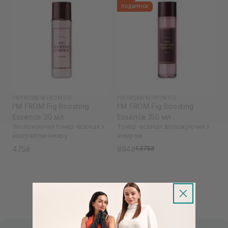
ПОДАРУНОК
I'M FROM
|
I'M FROM FIG
I'M FROM
|
I'M FROM FIG
I'M FROM Fig Boosting
I'M FROM Fig Boosting
Essence 30 мл
Essence 150 мл
Зволожуючий тонер-есенція з
Тонер-есенція зволожуючий з
екстрактом інжиру
інжиром
475₴
894₴
1 375₴