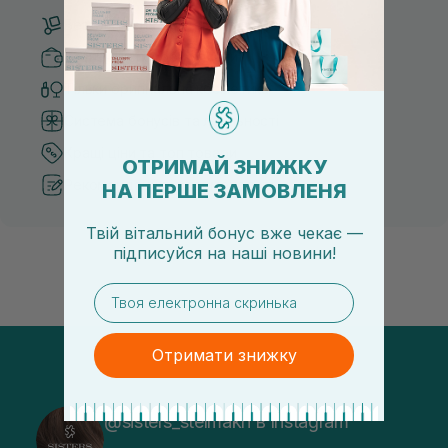
Безкоштовна доставка від 3000 UAH
Безпечні способи оплати
Тільки оригінальна косметика
Система бонусів та лояльності
Кращі ціни та топ товари
ОТРИМАЙ ЗНИЖКУ
Рекомендації від косметологів
НА ПЕРШЕ ЗАМОВЛЕНЯ
Твій вітальний бонус вже чекає —
підписуйся
на
наші новини!
email
Отримати знижку
@sisters_stelmakh в Instagram