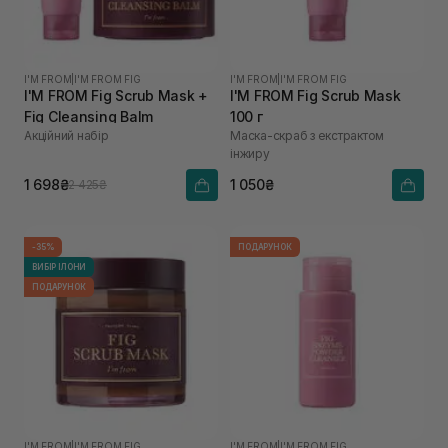
I'M FROM
|
I'M FROM FIG
I'M FROM
|
I'M FROM FIG
I'M FROM Fig Scrub Mask +
I'M FROM Fig Scrub Mask
Fig Cleansing Balm
100 г
Акційний набір
Маска-скраб з екстрактом
інжиру
1 698₴
1 050₴
2 425₴
-35%
ПОДАРУНОК
ВИБІР ІЛОНИ
ПОДАРУНОК
I'M FROM
|
I'M FROM FIG
I'M FROM
|
I'M FROM FIG