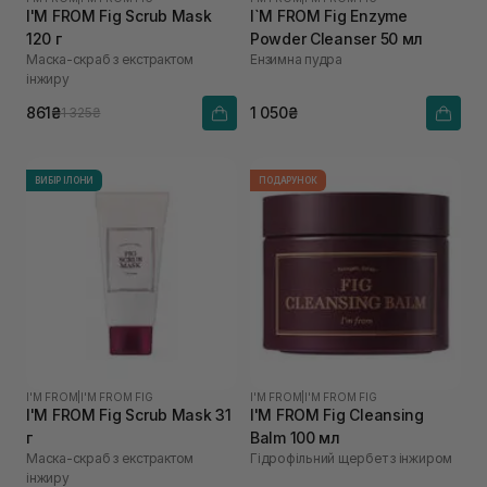
I'M FROM Fig Scrub Mask
I`M FROM Fig Enzyme
120 г
Powder Cleanser 50 мл
Маска-скраб з екстрактом
Ензимна пудра
інжиру
861₴
1 050₴
1 325₴
ВИБІР ІЛОНИ
ПОДАРУНОК
I'M FROM
|
I'M FROM FIG
I'M FROM
|
I'M FROM FIG
I'M FROM Fig Scrub Mask 31
I'M FROM Fig Cleansing
г
Balm 100 мл
Маска-скраб з екстрактом
Гідрофільний щербет з інжиром
інжиру