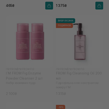
465₴
1 375₴
ВИБІР ОКСАНИ
ПОДАРУНОК
I'M FROM
|
I'M FROM FIG
I'M FROM
|
I'M FROM FIG
I`M FROM Fig Enzyme
FROM Fig Cleansing Oil 200
Powder Cleanser 2 шт
мл
Набір ензимних пудр
Гідрофільна олія з екстрактом
інжиру I`M
2 100₴
1 315₴
-35%