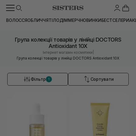
ВОЛОССЯ
ОБЛИЧЧЯ
ТІЛО
ДІМ
МЕРЧ
НОВИНКИ
БЕСТСЕЛЕРИ
АК
Група колекції товарів у лінійці DOCTORS
Antioxidant 10X
|
Інтернет магазин косметики
Група колекції товарів у лінійці DOCTORS Antioxidant 10X
Фільтр
Сортувати
1