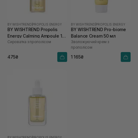
BY WISHTREND
|
PROPOLIS ENERGY
BY WISHTREND
|
PROPOLIS ENERGY
BY WISHTREND Propolis
BY WISHTREND Pro-biome
Energy Calming Ampoule 10
Balance Cream 50 мл
Сироватка з прополісом
Зволожуючий крем з
мл
прополісом
475₴
1 165₴
BY WISHTREND
|
PROPOLIS ENERGY