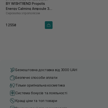
BY WISHTREND Propolis
Energy Calming Ampoule 30
Сироватка з прополісом
мл
1 255₴
Безкоштовна доставка від 3000 UAH
Безпечні способи оплати
Тільки оригінальна косметика
Система бонусів та лояльності
Кращі ціни та топ товари