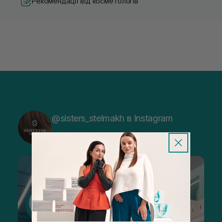
Рекомендації від косметологів
@sisters_stelmakh в Instagram
Підписатися