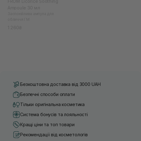
FROM Licorice Soothing
Ampoule 30 мл
Заспокійлива ампула для
обличчя I`M
1 260₴
Безкоштовна доставка від 3000 UAH
Безпечні способи оплати
Тільки оригінальна косметика
Система бонусів та лояльності
Кращі ціни та топ товари
Рекомендації від косметологів