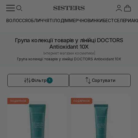
ВОЛОССЯ
ОБЛИЧЧЯ
ТІЛО
ДІМ
МЕРЧ
НОВИНКИ
БЕСТСЕЛЕРИ
АК
Група колекції товарів у лінійці DOCTORS
Antioxidant 10X
|
Інтернет магазин косметики
Група колекції товарів у лінійці DOCTORS Antioxidant 10X
Фільтр
Сортувати
1
ПОДАРУНОК
ПОДАРУНОК