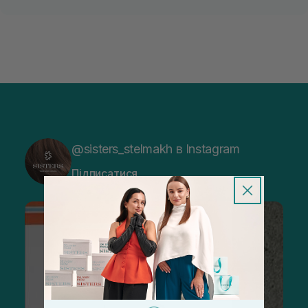
@sisters_stelmakh в Instagram
Підписатися