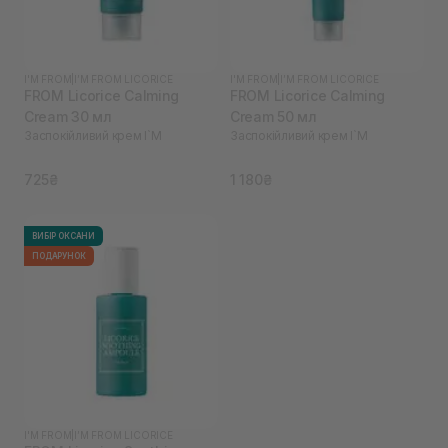
I'M FROM
|
I’M FROM LICORICE
I'M FROM
|
I’M FROM LICORICE
FROM Licorice Calming
FROM Licorice Calming
Cream 30 мл
Cream 50 мл
Заспокійливий крем I`M
Заспокійливий крем I`M
725₴
1 180₴
ВИБІР ОКСАНИ
ПОДАРУНОК
I'M FROM
|
I’M FROM LICORICE