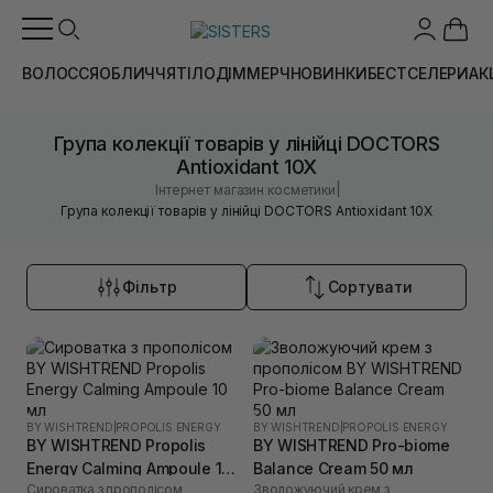
ВОЛОССЯ
ОБЛИЧЧЯ
ТІЛО
ДІМ
МЕРЧ
НОВИНКИ
БЕСТСЕЛЕРИ
АК
Група колекції товарів у лінійці DOCTORS
Antioxidant 10X
|
Інтернет магазин косметики
Група колекції товарів у лінійці DOCTORS Antioxidant 10X
Фільтр
Сортувати
BY WISHTREND
|
PROPOLIS ENERGY
BY WISHTREND
|
PROPOLIS ENERGY
BY WISHTREND Propolis
BY WISHTREND Pro-biome
Energy Calming Ampoule 10
Balance Cream 50 мл
Сироватка з прополісом
Зволожуючий крем з
мл