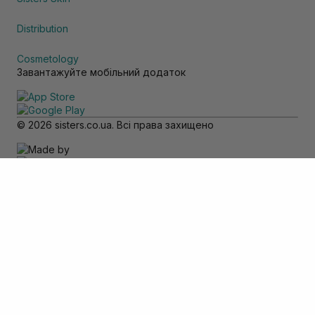
Distribution
Cosmetology
Завантажуйте мобільний додаток
© 2026 sisters.co.ua. Всі права захищено
Зверніть увагу
Товар доступний тільки для самовивозу
Додати в кошик
Скасувати
Вхід