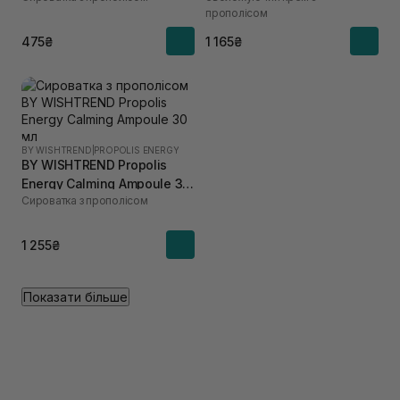
прополісом
475₴
1 165₴
BY WISHTREND
|
PROPOLIS ENERGY
BY WISHTREND Propolis
Energy Calming Ampoule 30
Сироватка з прополісом
мл
1 255₴
Показати більше