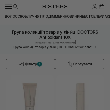
ВОЛОССЯ
ОБЛИЧЧЯ
ТІЛО
ДІМ
МЕРЧ
НОВИНКИ
БЕСТСЕЛЕРИ
АК
Група колекції товарів у лінійці DOCTORS
Antioxidant 10X
|
Інтернет магазин косметики
Група колекції товарів у лінійці DOCTORS Antioxidant 10X
Фільтр
Сортувати
1