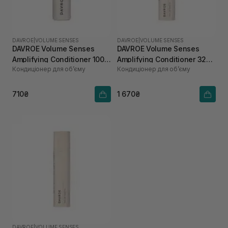
DAVROE
|
VOLUME SENSES
DAVROE
|
VOLUME SENSES
DAVROE Volume Senses
DAVROE Volume Senses
Amplifying Conditioner 100
Amplifying Conditioner 325
Кондиціонер для об’єму
Кондиціонер для об’єму
мл
мл
710₴
1 670₴
DAVROE
|
VOLUME SENSES