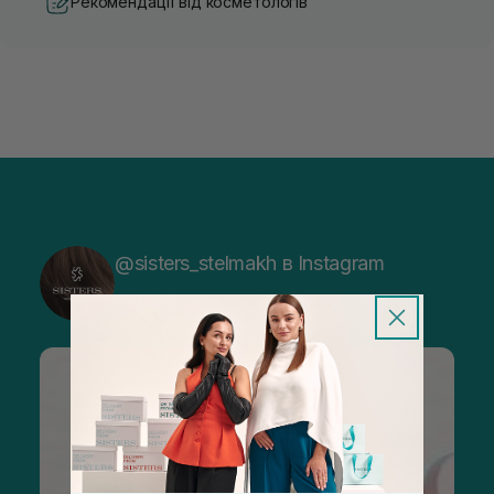
Рекомендації від косметологів
@sisters_stelmakh в Instagram
Підписатися