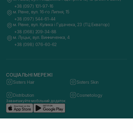
+38 (097) 101-97-16
м. Рівне, вул. 16-го Липня, 15
+38 (097) 544-61-44
м. Рівне, вул. Кулика і Гудачека, 23 (ТЦ Екватор)
+38 (068) 209-34-88
м. Луцьк, вул. Винниченка, 4
+38 (098) 076-60-62
СОЦІАЛЬНІ МЕРЕЖІ
Sisters Hair
Sisters Skin
Distribution
Cosmetology
Завантажуйте мобільний додаток