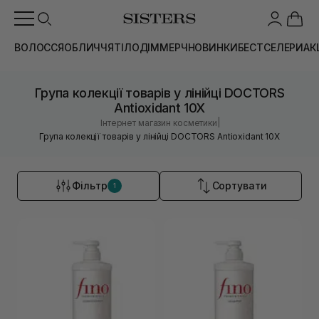
ВОЛОССЯ
ОБЛИЧЧЯ
ТІЛО
ДІМ
МЕРЧ
НОВИНКИ
БЕСТСЕЛЕРИ
АК
Група колекції товарів у лінійці DOCTORS
Antioxidant 10X
|
Інтернет магазин косметики
Група колекції товарів у лінійці DOCTORS Antioxidant 10X
Фільтр
Сортувати
1