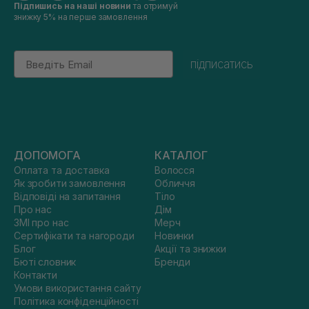
Підпишись на наші новини
та отримуй
знижку 5% на перше замовлення
Email
підписатись
ДОПОМОГА
КАТАЛОГ
Оплата та доставка
Волосся
Як зробити замовлення
Обличчя
Відповіді на запитання
Тіло
Про нас
Дім
ЗМІ про нас
Мерч
Сертифікати та нагороди
Новинки
Блог
Акції та знижки
Бюті словник
Бренди
Контакти
Умови використання сайту
Політика конфіденційності