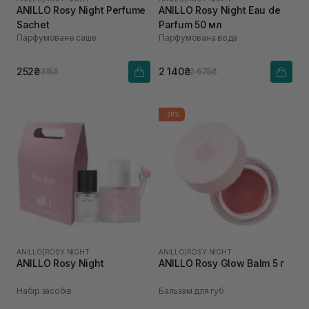
ANILLO Rosy Night Perfume
ANILLO Rosy Night Eau de
Sachet
Parfum 50 мл
Парфумоване саше
Парфумована вода
252₴
2 140₴
315₴
2 675₴
-20%
ANILLO
|
ROSY NIGHT
ANILLO
|
ROSY NIGHT
ANILLO Rosy Night
ANILLO Rosy Glow Balm 5 г
Набір засобів
Бальзам для губ