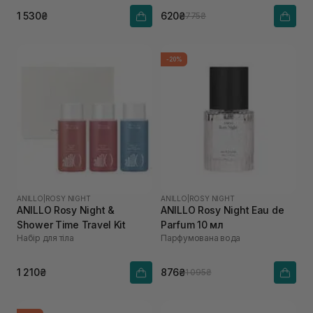
1 530₴
620₴
775₴
-20%
ANILLO
|
ROSY NIGHT
ANILLO
|
ROSY NIGHT
ANILLO Rosy Night &
ANILLO Rosy Night Eau de
Shower Time Travel Kit
Parfum 10 мл
Набір для тіла
Парфумована вода
1 210₴
876₴
1 095₴