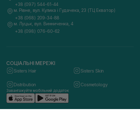
+38 (097) 544-61-44
м. Рівне, вул. Кулика і Гудачека, 23 (ТЦ Екватор)
+38 (068) 209-34-88
м. Луцьк, вул. Винниченка, 4
+38 (098) 076-60-62
СОЦІАЛЬНІ МЕРЕЖІ
Sisters Hair
Sisters Skin
Distribution
Cosmetology
Завантажуйте мобільний додаток
© 2026 sisters.co.ua. Всі права захищено