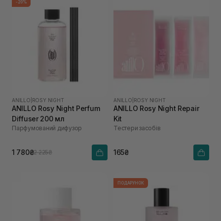
-20%
ANILLO
|
ROSY NIGHT
ANILLO
|
ROSY NIGHT
ANILLO Rosy Night Perfum
ANILLO Rosy Night Repair
Diffuser 200 мл
Kit
Парфумований дифузор
Тестери засобів
1 780₴
165₴
2 225₴
ПОДАРУНОК