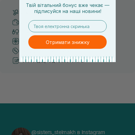
Твій вітальний бонус вже чекає —
підписуйся
на
наші новини!
Безкоштовна доставка від 3000 UAH
Безпечні способи оплати
email
Тільки оригінальна косметика
Система бонусів та лояльності
Отримати знижку
Кращі ціни та топ товари
Рекомендації від косметологів
@sisters_stelmakh в Instagram