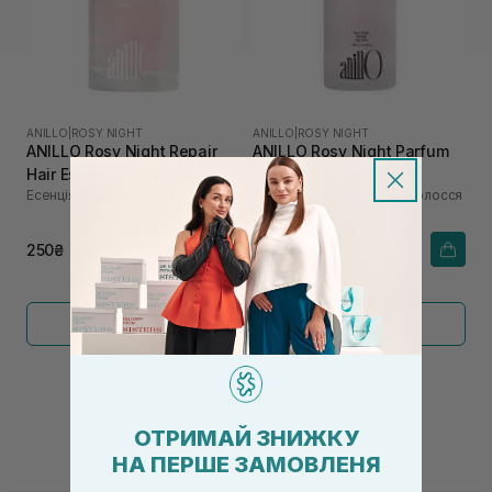
ANILLO
|
ROSY NIGHT
ANILLO
|
ROSY NIGHT
ANILLO Rosy Night Repair
ANILLO Rosy Night Parfum
Hair Essence 10 мл
Hair Mist 100 мл
Есенція для волосся
Парфумований міст для волосся
250₴
1 525₴
Показати більше
←
1
2
→
ОТРИМАЙ ЗНИЖКУ
НА ПЕРШЕ ЗАМОВЛЕНЯ