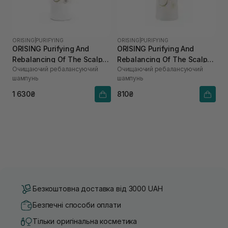
ORISING
|
PURIFYING
ORISING
|
PURIFYING
ORISING Purifying And
ORISING Purifying And
Rebalancing Of The Scalp
Rebalancing Of The Scalp
Очищаючий ребалансуючий
Очищаючий ребалансуючий
Shampoo 250 мл
Shampoo 100 мл
шампунь
шампунь
1 630₴
810₴
Безкоштовна доставка від 3000 UAH
Безпечні способи оплати
Тільки оригінальна косметика