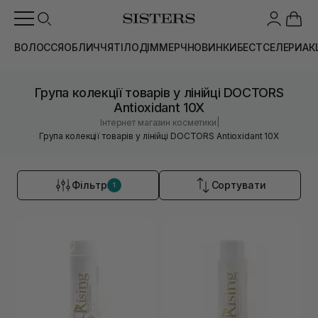
ВОЛОССЯ
ОБЛИЧЧЯ
ТІЛО
ДІМ
МЕРЧ
НОВИНКИ
БЕСТСЕЛЕРИ
АК
Група колекції товарів у лінійці DOCTORS
Antioxidant 10X
|
Інтернет магазин косметики
Група колекції товарів у лінійці DOCTORS Antioxidant 10X
Фільтр
Сортувати
1