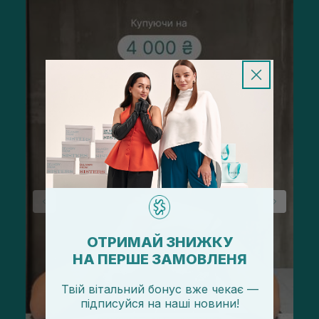
ОТРИМАЙ ЗНИЖКУ
НА ПЕРШЕ ЗАМОВЛЕНЯ
Твій вітальний бонус вже чекає —
підписуйся
на
наші новини!