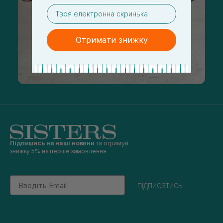
email
Отримати знижку
Підпишись на наші новини
та отримуй
знижку 5% на перше замовлення
Email
підписатись