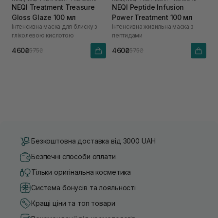
NEQI Treatment Treasure
NEQI Peptide Infusion
Gloss Glaze 100 мл
Power Treatment 100 мл
Інтенсивна маска для блиску з
Інтенсивна живильна маска з
гліколевою кислотою
пептидами
460₴
460₴
575₴
575₴
Безкоштовна доставка від 3000 UAH
Безпечні способи оплати
Тільки оригінальна косметика
Система бонусів та лояльності
Кращі ціни та топ товари