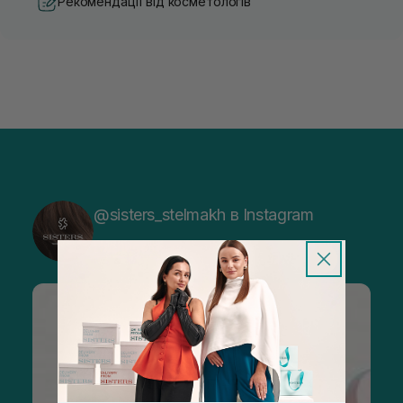
Рекомендації від косметологів
@sisters_stelmakh в Instagram
Підписатися