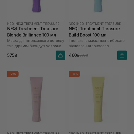
NEQI
|
NEQI TREATMENT TREASURE
NEQI
|
NEQI TREATMENT TREASURE
NEQI Treatment Treasure
NEQI Treatment Treasure
Blonde Brilliance 100 мл
Build Boost 100 мл
Маска для інтенсивного догляду
Інтенсивна маска для глибокого
та підтримки блонду з молочною
відновлення волосся з
кислотою
малеїновою кислотою
575₴
460₴
575₴
-20%
-20%
NEQI
|
NEQI TREATMENT TREASURE
NEQI
|
NEQI TREATMENT TREASURE