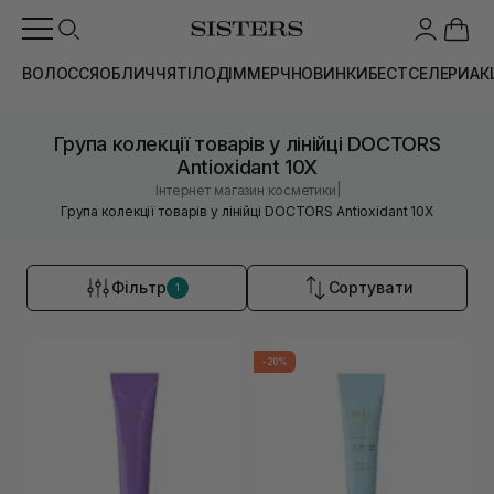
ВОЛОССЯ
ОБЛИЧЧЯ
ТІЛО
ДІМ
МЕРЧ
НОВИНКИ
БЕСТСЕЛЕРИ
АК
Група колекції товарів у лінійці DOCTORS
Antioxidant 10X
|
Інтернет магазин косметики
Група колекції товарів у лінійці DOCTORS Antioxidant 10X
Фільтр
Сортувати
1
-20%