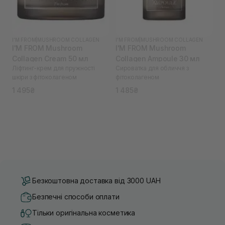
I'M FROM
|
MUSHROOM COLLAGEN
I'M FROM
|
MUSHROOM COLLAGEN
I'M FROM Mushroom
I'M FROM Mushroom
Collagen Cream 50 мл
Collagen Ampoule 30 мл
Ліфтинг-крем для пружності
Сироватка для обличчя з
шкіри з фітоколагеном
фітоколагеном
1 495₴
1 485₴
Безкоштовна доставка від 3000 UAH
Безпечні способи оплати
Тільки оригінальна косметика