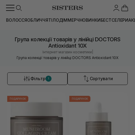
ВОЛОССЯ
ОБЛИЧЧЯ
ТІЛО
ДІМ
МЕРЧ
НОВИНКИ
БЕСТСЕЛЕРИ
АК
Група колекції товарів у лінійці DOCTORS
Antioxidant 10X
|
Інтернет магазин косметики
Група колекції товарів у лінійці DOCTORS Antioxidant 10X
Фільтр
Сортувати
1
ПОДАРУНОК
ПОДАРУНОК