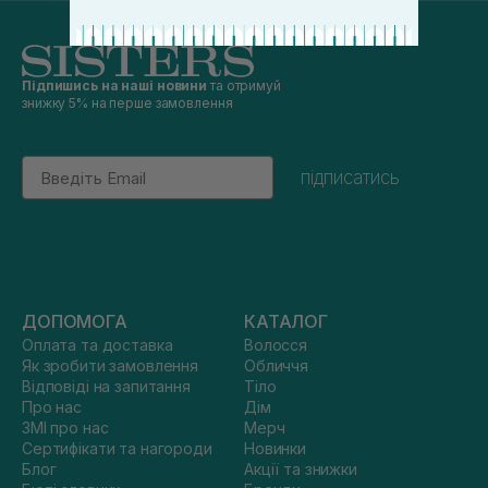
Підпишись на наші новини
та отримуй
знижку 5% на перше замовлення
Email
підписатись
ДОПОМОГА
КАТАЛОГ
Оплата та доставка
Волосся
Як зробити замовлення
Обличчя
Відповіді на запитання
Тіло
Про нас
Дім
ЗМІ про нас
Мерч
Сертифікати та нагороди
Новинки
Блог
Акції та знижки