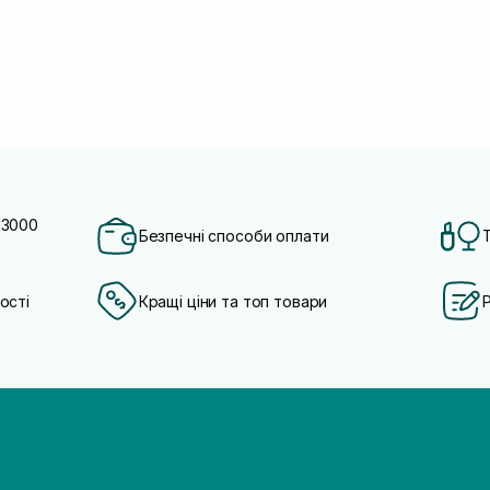
 3000
Безпечні способи оплати
ості
Кращі ціни та топ товари