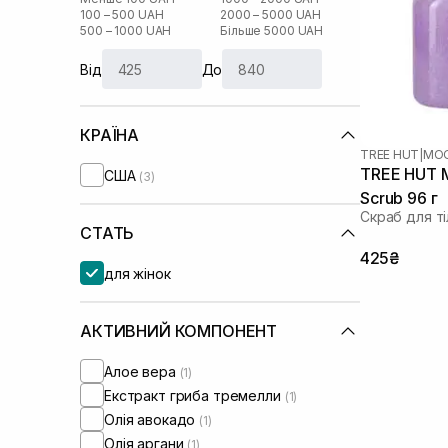
100 – 500 UAH
2000 – 5000 UAH
500 – 1000 UAH
Більше 5000 UAH
Від
До
КРАЇНА
TREE HUT
|
MOO
TREE HUT M
США
(3)
Scrub 96 г
Скраб для ті
СТАТЬ
425₴
для жінок
АКТИВНИЙ КОМПОНЕНТ
Алое вера
(1)
Екстракт гриба тремелли
(1)
Олія авокадо
(1)
Олія аргани
(1)