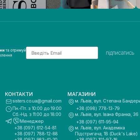
Email
ини
та отримуй
підписатись
влення
КОНТАКТИ
МАГАЗИНИ
sisters.co.ua@gmail.com
м. Львів, вул. Степана Бандер
Пн.-Пт. з 10:00 до 19:00
+38 (098) 778-13-79
Сб.-Нд. з 11:00 до 18:00
м. Львів, вул. Івана Франка, 36
Менеджер
+38 (097) 611-95-94
+38 (097) 612-54-81
м. Львів, вул. Академіка
+38 (097) 788-12-88
Підстригача, 1В (Duck's Lake)
+38 (097) 983-41-20
+38 (097) 101-97-16