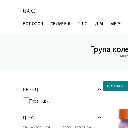
UA
ВОЛОССЯ
ОБЛИЧЧЯ
ТІЛО
ДІМ
МЕРЧ
Група коле
Інте
для жінок
БРЕНД
Tree Hut
(3)
ЦІНА
Менше 100 UAH
1000 – 2000 UAH