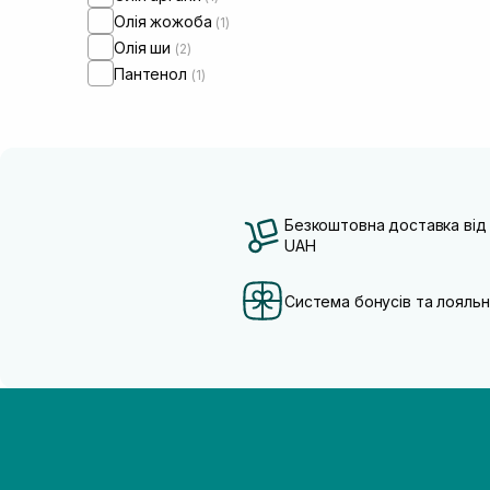
Олія жожоба
(1)
Олія ши
(2)
Пантенол
(1)
Безкоштовна доставка від
UAH
Система бонусів та лояльн