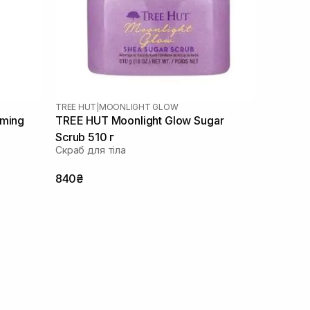
TREE HUT
|
MOONLIGHT GLOW
aming
TREE HUT Moonlight Glow Sugar
Scrub 510 г
Скраб для тіла
840₴