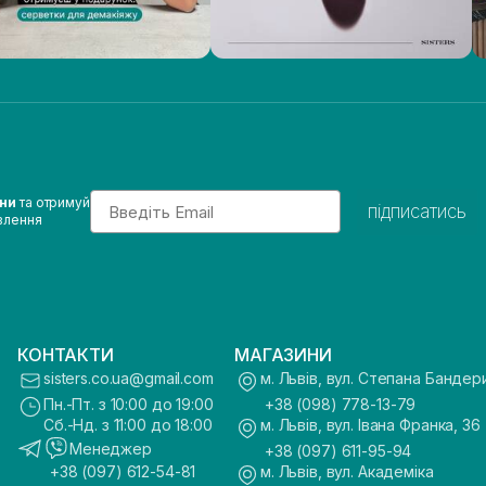
Email
ини
та отримуй
підписатись
влення
КОНТАКТИ
МАГАЗИНИ
sisters.co.ua@gmail.com
м. Львів, вул. Степана Бандер
Пн.-Пт. з 10:00 до 19:00
+38 (098) 778-13-79
Сб.-Нд. з 11:00 до 18:00
м. Львів, вул. Івана Франка, 36
Менеджер
+38 (097) 611-95-94
+38 (097) 612-54-81
м. Львів, вул. Академіка