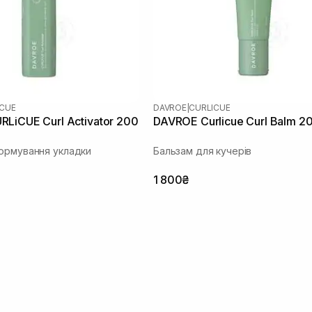
ICUE
DAVROE
|
CURLICUE
LiCUE Curl Activator 200
DAVROE Curlicue Curl Balm 2
ормування укладки
Бальзам для кучерів
1 800₴