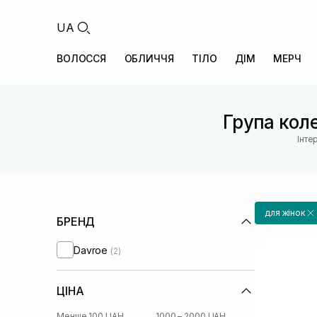
UA
ВОЛОССЯ
ОБЛИЧЧЯ
ТІЛО
ДІМ
МЕРЧ
Група коле
Інте
для жінок
БРЕНД
Davroe
(2)
ЦІНА
Менше 100 UAH
1000 – 2000 UAH