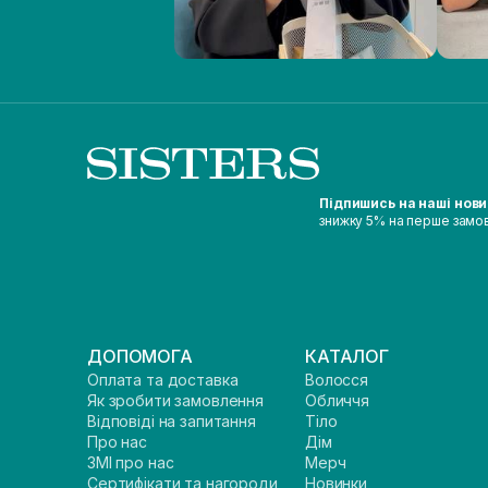
Підпишись на наші нов
знижку 5% на перше замо
ДОПОМОГА
КАТАЛОГ
Оплата та доставка
Волосся
Як зробити замовлення
Обличчя
Відповіді на запитання
Тіло
Про нас
Дім
ЗМІ про нас
Мерч
Сертифікати та нагороди
Новинки