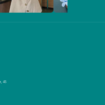
и, 45