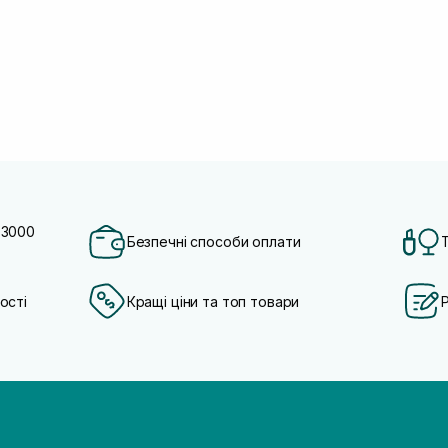
 3000
Безпечні способи оплати
ості
Кращі ціни та топ товари