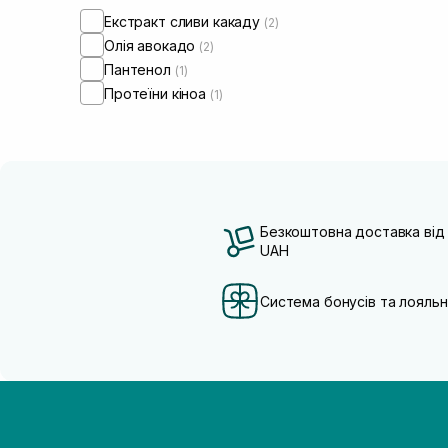
Екстракт сливи какаду
(2)
Олія авокадо
(2)
Пантенол
(1)
Протеїни кіноа
(1)
Безкоштовна доставка від
UAH
Система бонусів та лояльн