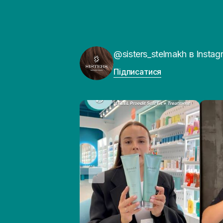
@sisters_stelmakh в Instag
Підписатися