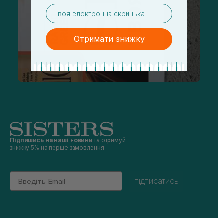
email
Отримати знижку
Підпишись на наші новини
та отримуй
знижку 5% на перше замовлення
Email
підписатись