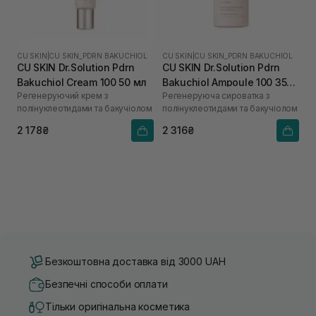
CU SKIN
|
CU SKIN_PDRN BAKUCHIOL
CU SKIN
|
CU SKIN_PDRN BAKUCHIOL
CU SKIN Dr.Solution Pdrn
CU SKIN Dr.Solution Pdrn
Bakuchiol Cream 100 50 мл
Bakuchiol Ampoule 100 35
Регенеруючий крем з
Регенеруюча сироватка з
мл
полінуклеотидами та бакучіолом
полінуклеотидами та бакучіолом
2 178₴
2 316₴
Безкоштовна доставка від 3000 UAH
Безпечні способи оплати
Тільки оригінальна косметика