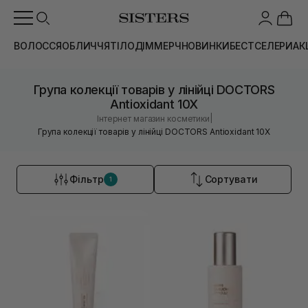
ВОЛОССЯ
ОБЛИЧЧЯ
ТІЛО
ДІМ
МЕРЧ
НОВИНКИ
БЕСТСЕЛЕРИ
АК
Група колекції товарів у лінійці DOCTORS
Antioxidant 10X
|
Інтернет магазин косметики
Група колекції товарів у лінійці DOCTORS Antioxidant 10X
Фільтр
Сортувати
1