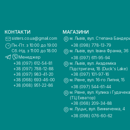
КОНТАКТИ
МАГАЗИНИ
sisters.co.ua@gmail.com
м. Львів, вул. Степана Бандер
Пн.-Пт. з 10:00 до 19:00
+38 (098) 778-13-79
Сб.-Нд. з 11:00 до 18:00
м. Львів, вул. Івана Франка, 36
Менеджер
+38 (097) 611-95-94
+38 (097) 612-54-81
м. Львів, вул. Академіка
+38 (097) 788-12-88
Підстригача, 1В (Duck's Lake)
+38 (097) 983-41-20
+38 (097) 101-97-16
+38 (068) 693-46-00
м. Рівне, вул. 16-го Липня, 15
+38 (068) 951-22-86
+38 (097) 544-61-44
м. Рівне, вул. Кулика і Гудачека
(ТЦ Екватор)
+38 (068) 209-34-88
м. Луцьк, вул. Винниченка, 4
+38 (098) 076-60-62