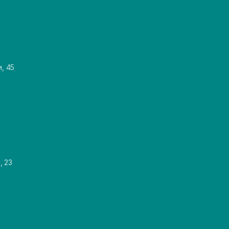
и, 45
, 23