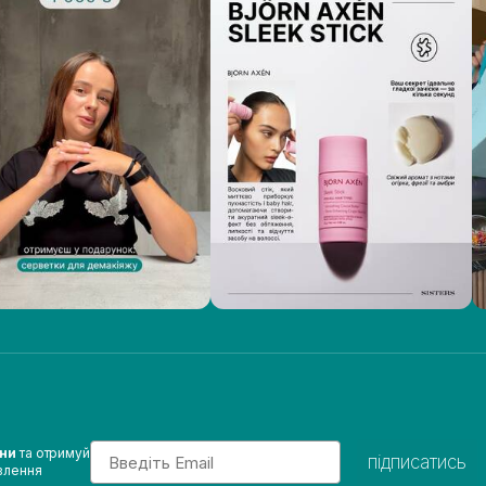
Email
ини
та отримуй
підписатись
влення