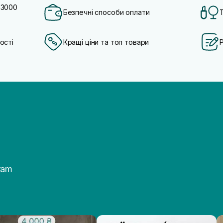
 3000
Безпечні способи оплати
ості
Кращі ціни та топ товари
ram