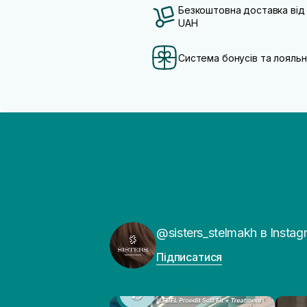
Безкоштовна доставка від
UAH
Система бонусів та лояльн
@sisters_stelmakh в Instag
Підписатися