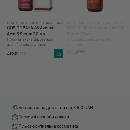
COS DE BAHA
|
COS DE BAHA AZELAIC
COS DE BAHA
|
COS DE BAHA AZELAIC
COS DE BAHA A5 Azelaic
COS DE BAHA Azelaic Acid 10
Acid 5 Serum 30 мл
Serum 30 мл
Протизапальна сироватка з
Сироватка з азелаїновою
азелаїновою кислотою
кислотою
403₴
575₴
403₴
575₴
Безкоштовна доставка від 3000 UAH
Безпечні способи оплати
Тільки оригінальна косметика