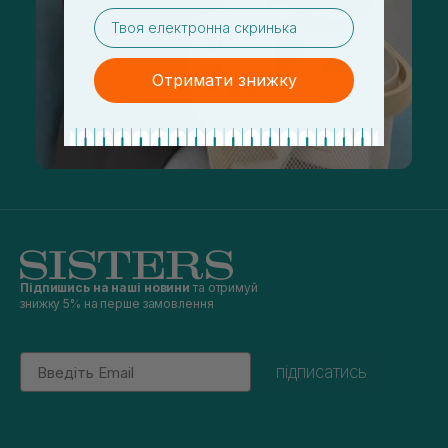
email
Отримати знижку
Підпишись на наші новини
та отримуй
знижку 5% на перше замовлення
Email
підписатись