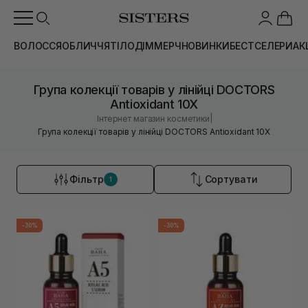
ВОЛОССЯ
ОБЛИЧЧЯ
ТІЛО
ДІМ
МЕРЧ
НОВИНКИ
БЕСТСЕЛЕРИ
АК
Група колекції товарів у лінійці DOCTORS
Antioxidant 10X
|
Інтернет магазин косметики
Група колекції товарів у лінійці DOCTORS Antioxidant 10X
Фільтр
Сортувати
1
-30%
-30%