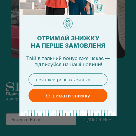
ОТРИМАЙ ЗНИЖКУ
НА ПЕРШЕ ЗАМОВЛЕНЯ
Твій вітальний бонус вже чекає —
підписуйся
на
наші новини!
email
Підпишись на наші новини
та отримуй
Отримати знижку
знижку 5% на перше замовлення
Email
підписатись