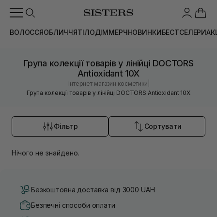
ВОЛОССЯ
ОБЛИЧЧЯ
ТІЛО
ДІМ
МЕРЧ
НОВИНКИ
БЕСТСЕЛЕРИ
АК
Група колекції товарів у лінійці DOCTORS
Antioxidant 10X
|
Інтернет магазин косметики
Група колекції товарів у лінійці DOCTORS Antioxidant 10X
Фільтр
Сортувати
Нічого не знайдено.
Безкоштовна доставка від 3000 UAH
Безпечні способи оплати