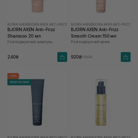
BJORN AXEN
|
BJORN AXEN ANTI-FRIZZ
BJORN AXEN
|
BJORN AXEN ANTI-FRIZZ
BJORN AXEN Anti-Frizz
BJORN AXEN Anti-Frizz
Shampoo 20 мл
Smooth Cream 150 мл
Розгладжуючий шампунь
Розгладжуючий крем
240₴
920₴
1 150₴
-20%
ВИБІР ОКСАНИ
BJORN AXEN
|
BJORN AXEN ANTI-FRIZZ
BJORN AXEN
|
BJORN AXEN ANTI-FRIZZ