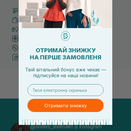
Безкоштовна доставка від 3000 UAH
Безпечні способи оплати
Тільки оригінальна косметика
Система бонусів та лояльності
Кращі ціни та топ товари
ОТРИМАЙ ЗНИЖКУ
НА ПЕРШЕ ЗАМОВЛЕНЯ
Рекомендації від косметологів
Твій вітальний бонус вже чекає —
підписуйся
на
наші новини!
email
Отримати знижку
@sisters_stelmakh в Instagram