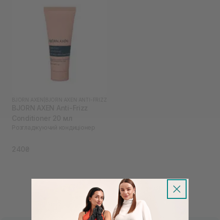
BJORN AXEN
|
BJORN AXEN ANTI-FRIZZ
BJORN AXEN Anti-Frizz
Conditioner 20 мл
Розгладжуючий кондиціонер
240₴