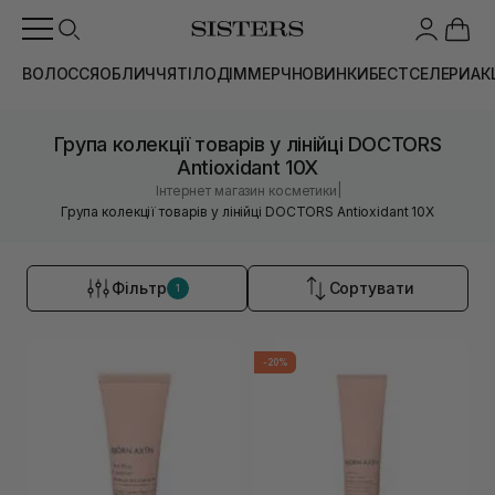
ВОЛОССЯ
ОБЛИЧЧЯ
ТІЛО
ДІМ
МЕРЧ
НОВИНКИ
БЕСТСЕЛЕРИ
АК
Група колекції товарів у лінійці DOCTORS
Antioxidant 10X
|
Інтернет магазин косметики
Група колекції товарів у лінійці DOCTORS Antioxidant 10X
Фільтр
Сортувати
1
-20%