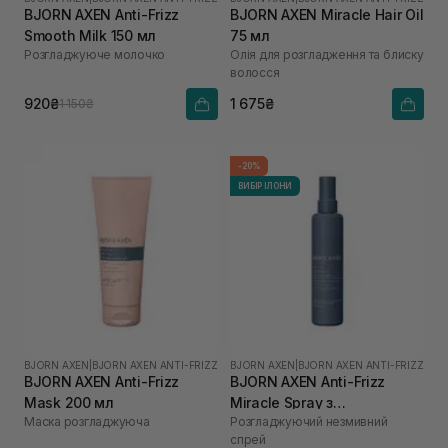
BJORN AXEN Anti-Frizz
BJORN AXEN Miracle Hair Oil
Smooth Milk 150 мл
75 мл
Розгладжуюче молочко
Oлія для розгладження та блиску
волосся
920₴
1 675₴
1 150₴
-20%
ВИБІР ІЛОНИ
BJORN AXEN
|
BJORN AXEN ANTI-FRIZZ
BJORN AXEN
|
BJORN AXEN ANTI-FRIZZ
BJORN AXEN Anti-Frizz
BJORN AXEN Anti-Frizz
Mask 200 мл
Miracle Spray з
Маска розгладжуюча
Розгладжуючий незмивний
термозахистом до 220°C
спрей
для всіх типів волосся 150