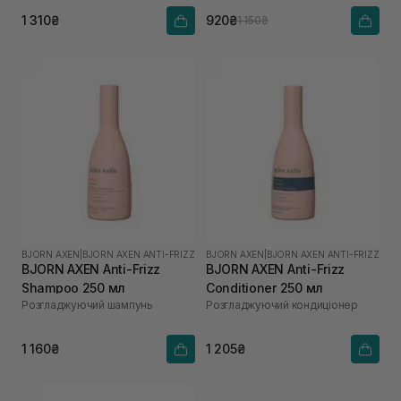
мл
1 310₴
920₴
1 150₴
BJORN AXEN
|
BJORN AXEN ANTI-FRIZZ
BJORN AXEN
|
BJORN AXEN ANTI-FRIZZ
BJORN AXEN Anti-Frizz
BJORN AXEN Anti-Frizz
Shampoo 250 мл
Conditioner 250 мл
Розгладжуючий шампунь
Розгладжуючий кондиціонер
1 160₴
1 205₴