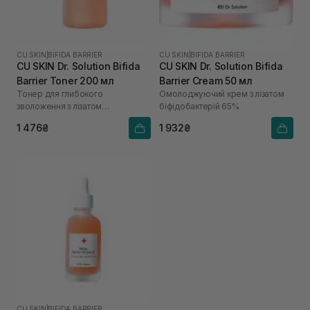
CU SKIN
|
BIFIDA BARRIER
CU SKIN
|
BIFIDA BARRIER
CU SKIN Dr. Solution Bifida
CU SKIN Dr. Solution Bifida
Barrier Toner 200 мл
Barrier Cream 50 мл
Тонер для глибокого
Омолоджуючий крем з лізатом
зволоження з лізатом
біфідобактерій 65%
біфідобактерій 85%
1 476₴
1 932₴
CU SKIN
|
BIFIDA BARRIER