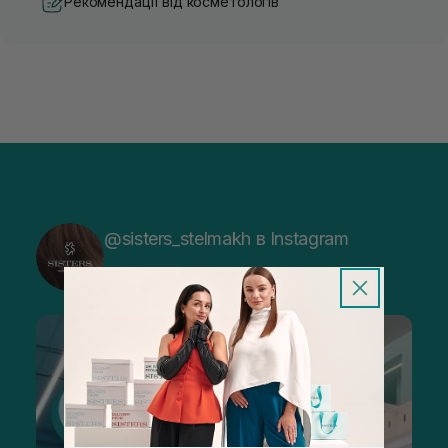
Рекомендації від косметологів
@sisters_stelmakh в Instagram
Підписатися