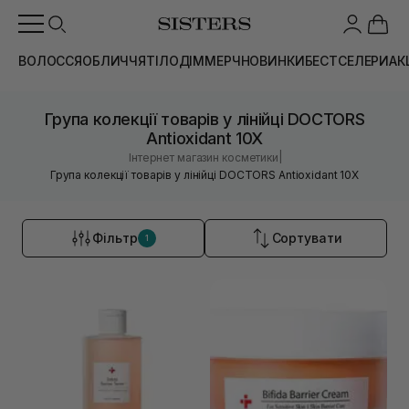
ВОЛОССЯ
ОБЛИЧЧЯ
ТІЛО
ДІМ
МЕРЧ
НОВИНКИ
БЕСТСЕЛЕРИ
АК
Група колекції товарів у лінійці DOCTORS
Antioxidant 10X
|
Інтернет магазин косметики
Група колекції товарів у лінійці DOCTORS Antioxidant 10X
Фільтр
Сортувати
1