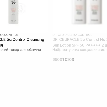
5Α CONTROL
DR. CEURACLE
|
5Α CONTROL
LE 5α Control Cleansing
DR. CEURACLE 5α Control No
мл
Sun Lotion SPF 50 PA++++ 2 
ючий тонер для обличчя
Набір матуючих сонцезахисних 
(термін до 09.04.2026)
690₴
1 020₴