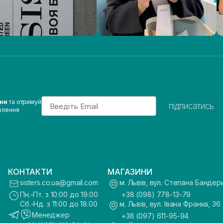
Email
ини
та отримуй
підписатись
влення
КОНТАКТИ
МАГАЗИНИ
sisters.co.ua@gmail.com
м. Львів, вул. Степана Бандер
Пн.-Пт. з 10:00 до 19:00
+38 (098) 778-13-79
Сб.-Нд. з 11:00 до 18:00
м. Львів, вул. Івана Франка, 36
Менеджер
+38 (097) 611-95-94