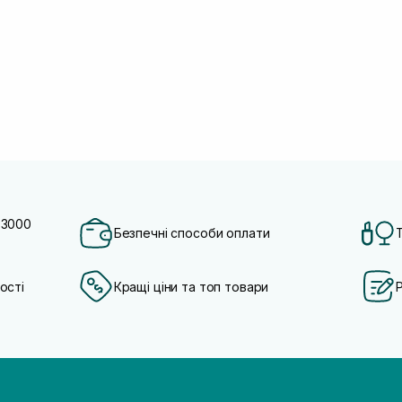
 3000
Безпечні способи оплати
ості
Кращі ціни та топ товари