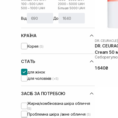
100 – 500 UAH
2000 – 5000 UAH
500 – 1000 UAH
Більше 5000 UAH
Від
До
КРАЇНА
DR. CEURACLE
|
DR. CEURAC
Корея
(5)
Cream 50 
Себорегулю
СТАТЬ
1 640₴
для жінок
для чоловіків
(+5)
ЗАСІБ ЗА ПОТРЕБОЮ
Жирна/комбінована шкіра обличчя
(5)
Проблемна шкіра /акне обличчя
(5)