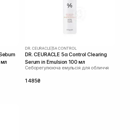
DR. CEURACLE
|
5Α CONTROL
 Sebum
DR. CEURACLE 5α Control Clearing
 мл
Serum in Emulsion 100 мл
Себорегулююча емульсія для обличчя
1 485₴