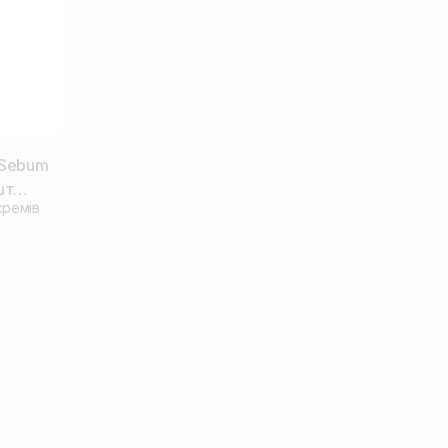
 Sebum
шт
кремів