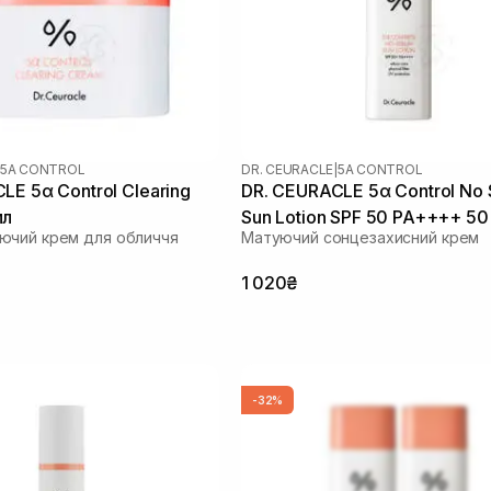
5Α CONTROL
DR. CEURACLE
|
5Α CONTROL
LE 5α Control Clearing
DR. CEURACLE 5α Control No
мл
Sun Lotion SPF 50 PA++++ 50
ючий крем для обличчя
Матуючий сонцезахисний крем
1 020₴
-32%