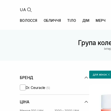
UA
ВОЛОССЯ
ОБЛИЧЧЯ
ТІЛО
ДІМ
МЕРЧ
Група коле
Інте
для жінок
БРЕНД
Dr. Ceuracle
(5)
ЦІНА
Менше 100 UAH
1000 – 2000 UAH