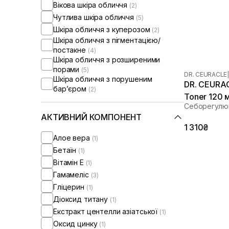
Вікова шкіра обличчя
(2)
Чутлива шкіра обличчя
(5)
Шкіра обличчя з куперозом
(2)
Шкіра обличчя з пігментацією/
постакне
(4)
Шкіра обличчя з розширеними
порами
(5)
DR. CEURACLE
|
Шкіра обличчя з порушеним
DR. CEURAC
барʼєром
(2)
Toner 120 
Себорегулю
АКТИВНИЙ КОМПОНЕНТ
1 310₴
Алое вера
(1)
Бетаїн
(1)
Вітамін Е
(1)
Гамамеліс
(3)
Гліцерин
(1)
Діоксид титану
(1)
Екстракт центелли азіатської
(1)
Оксид цинку
(1)