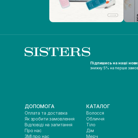
Підпишись на наші нов
знижку 5% на перше замо
ДОПОМОГА
КАТАЛОГ
Оплата та доставка
Волосся
Як зробити замовлення
Обличчя
Відповіді на запитання
Тіло
Про нас
Дім
ЗМІ про нас
Мерч