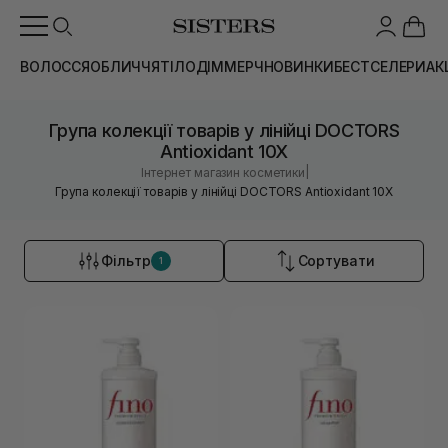
ВОЛОССЯ
ОБЛИЧЧЯ
ТІЛО
ДІМ
МЕРЧ
НОВИНКИ
БЕСТСЕЛЕРИ
АК
Група колекції товарів у лінійці DOCTORS
Antioxidant 10X
|
Інтернет магазин косметики
Група колекції товарів у лінійці DOCTORS Antioxidant 10X
Фільтр
Сортувати
1