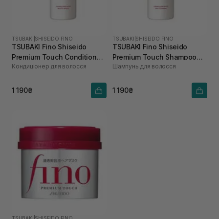
TSUBAKI
|
SHISEIDO FINO
TSUBAKI
|
SHISEIDO FINO
TSUBAKI Fino Shiseido
TSUBAKI Fino Shiseido
Premium Touch Conditioner
Premium Touch Shampoo
Кондиціонер для волосся
Шампунь для волосcя
550 мл
550 мл
1 190₴
1 190₴
TSUBAKI
|
SHISEIDO FINO