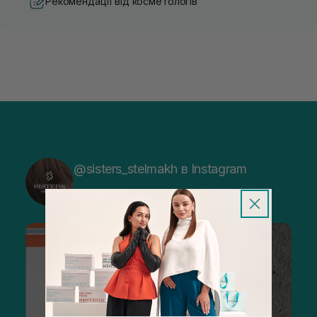
Рекомендації від косметологів
@sisters_stelmakh в Instagram
Підписатися