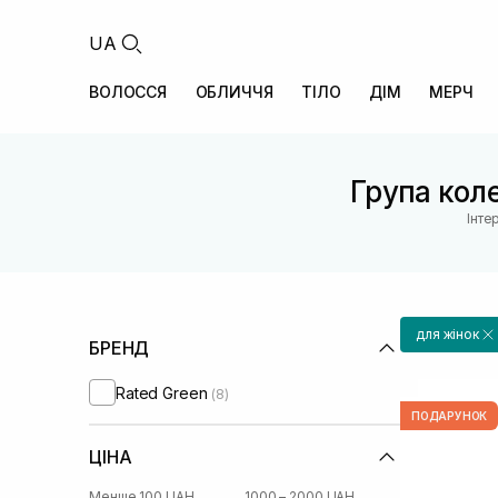
UA
ВОЛОССЯ
ОБЛИЧЧЯ
ТІЛО
ДІМ
МЕРЧ
Група коле
Інте
для жінок
БРЕНД
Rated Green
(8)
ПОДАРУНОК
ЦІНА
Менше 100 UAH
1000 – 2000 UAH