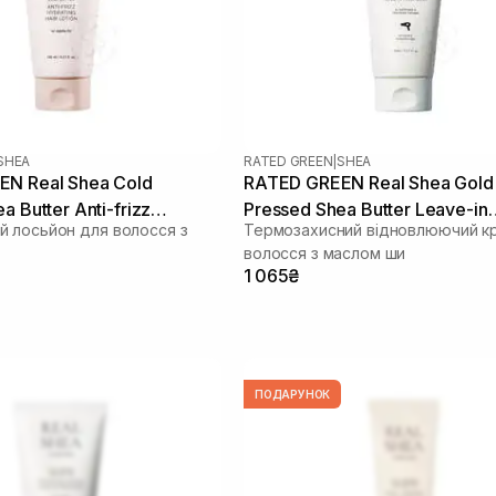
SHEA
RATED GREEN
|
SHEA
N Real Shea Cold
RATED GREEN Real Shea Gold
a Butter Anti-frizz
Pressed Shea Butter Leave-in
 лосьйон для волосся з
Термозахисний відновлюючий к
air Lotion 150 мл
Treatment 150 мл
волосся з маслом ши
1 065₴
ПОДАРУНОК