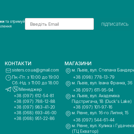
Email
ини
та отримуй
підписатись
влення
КОНТАКТИ
МАГАЗИНИ
sisters.co.ua@gmail.com
м. Львів, вул. Степана Бандер
Пн.-Пт. з 10:00 до 19:00
+38 (098) 778-13-79
Сб.-Нд. з 11:00 до 18:00
м. Львів, вул. Івана Франка, 36
Менеджер
+38 (097) 611-95-94
+38 (097) 612-54-81
м. Львів, вул. Академіка
+38 (097) 788-12-88
Підстригача, 1В (Duck's Lake)
+38 (097) 983-41-20
+38 (097) 101-97-16
+38 (068) 693-46-00
м. Рівне, вул. 16-го Липня, 15
+38 (068) 951-22-86
+38 (097) 544-61-44
м. Рівне, вул. Кулика і Гудачека
(ТЦ Екватор)