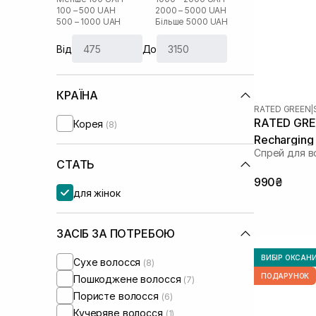
100 – 500 UAH
2000 – 5000 UAH
500 – 1000 UAH
Більше 5000 UAH
Від
До
КРАЇНА
RATED GREEN
|
RATED GREE
Корея
(8)
Recharging
Спрей для в
для пошко
СТАТЬ
волосся 80
990₴
для жінок
ЗАСІБ ЗА ПОТРЕБОЮ
ВИБІР ОКСАН
Сухе волосся
(8)
ПОДАРУНОК
Пошкоджене волосся
(7)
Пористе волосся
(6)
Кучеряве волосся
(1)