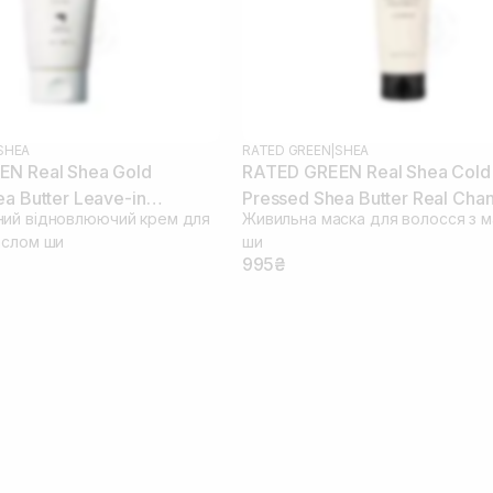
SHEA
RATED GREEN
|
SHEA
N Real Shea Gold
RATED GREEN Real Shea Cold
a Butter Leave-in
Pressed Shea Butter Real Cha
ий відновлюючий крем для
Живильна маска для волосся з 
50 мл
Treatment 240 мл
аслом ши
ши
995₴