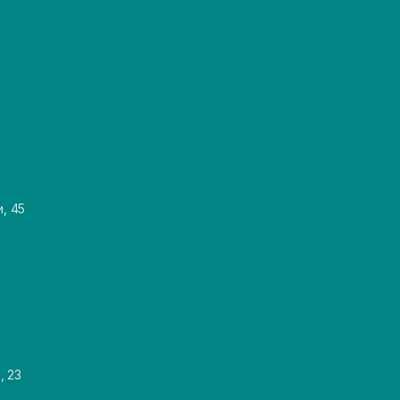
и, 45
, 23