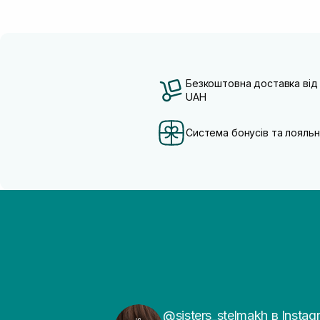
Безкоштовна доставка від
UAH
Система бонусів та лояльн
@sisters_stelmakh в Instag