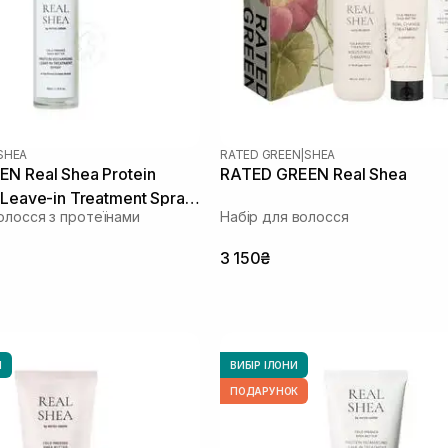
SHEA
RATED GREEN
|
SHEA
N Real Shea Protein
RATED GREEN Real Shea
 Leave-in Treatment Spray
олосся з протеїнами
Набір для волосся
дженого та сухого
 мл
3 150₴
И
ВИБІР ІЛОНИ
ПОДАРУНОК