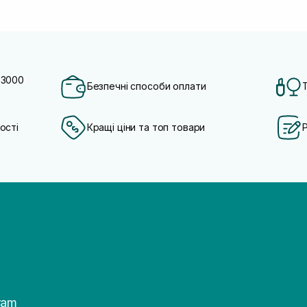
 3000
Безпечні способи оплати
ості
Кращі ціни та топ товари
ram