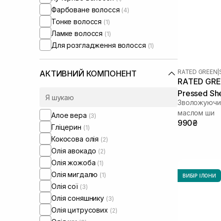
Фарбоване волосся
(4)
Тонке волосся
(1)
Ламке волосся
(1)
Для розгладження волосся
(1)
RATED GREEN
|
АКТИВНИЙ КОМПОНЕНТ
RATED GREE
Pressed She
Зволожуючий
Hydrating H
маслом ши
Алое вера
(3)
990₴
Гліцерин
(1)
Кокосова олія
(2)
Олія авокадо
(2)
Олія жожоба
(1)
Олія мигдалю
(1)
ВИБІР ІЛОНИ
Олія сої
(3)
Олія соняшнику
(3)
Олія цитрусових
(2)