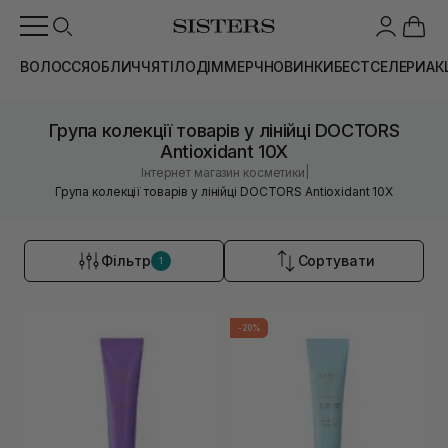
ВОЛОССЯ
ОБЛИЧЧЯ
ТІЛО
ДІМ
МЕРЧ
НОВИНКИ
БЕСТСЕЛЕРИ
АК
Група колекції товарів у лінійці DOCTORS
Antioxidant 10X
|
Інтернет магазин косметики
Група колекції товарів у лінійці DOCTORS Antioxidant 10X
Фільтр
Сортувати
1
-20%