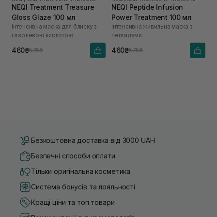
NEQI Treatment Treasure
NEQI Peptide Infusion
Gloss Glaze 100 мл
Power Treatment 100 мл
Інтенсивна маска для блиску з
Інтенсивна живильна маска з
гліколевою кислотою
пептидами
460₴
460₴
575₴
575₴
Безкоштовна доставка від 3000 UAH
Безпечні способи оплати
Тільки оригінальна косметика
Система бонусів та лояльності
Кращі ціни та топ товари