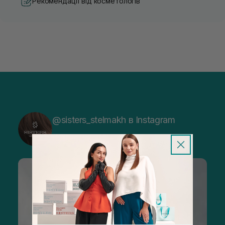
Рекомендації від косметологів
@sisters_stelmakh в Instagram
Підписатися