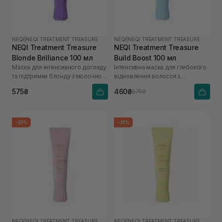
NEQI
|
NEQI TREATMENT TREASURE
NEQI
|
NEQI TREATMENT TREASURE
NEQI Treatment Treasure
NEQI Treatment Treasure
Blonde Brilliance 100 мл
Build Boost 100 мл
Маска для інтенсивного догляду
Інтенсивна маска для глибокого
та підтримки блонду з молочною
відновлення волосся з
кислотою
малеїновою кислотою
575₴
460₴
575₴
-20%
-20%
NEQI
|
NEQI TREATMENT TREASURE
NEQI
|
NEQI TREATMENT TREASURE