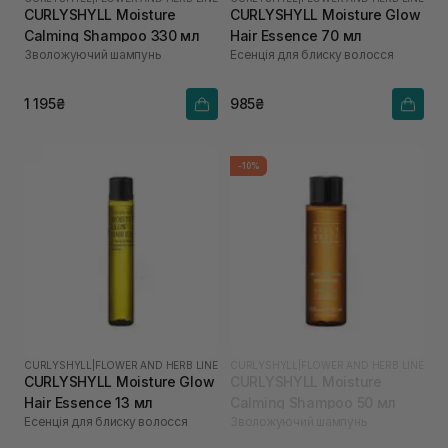
CURLYSHYLL Moisture
CURLYSHYLL Moisture Glow
Calming Shampoo 330 мл
Hair Essence 70 мл
Зволожуючий шампунь
Есенція для блиску волосся
1 195₴
985₴
-10%
CURLYSHYLL
|
FLOWER AND HERB LINE
CURLYSHYLL
|
FLOWER AND HERB LINE
CURLYSHYLL Moisture Glow
CURLYSHYLL Moisture
Hair Essence 13 мл
Calming Shampoo 50 мл
Есенція для блиску волосся
Зволожуючий шампунь