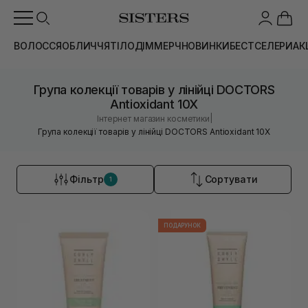
ВОЛОССЯ
ОБЛИЧЧЯ
ТІЛО
ДІМ
МЕРЧ
НОВИНКИ
БЕСТСЕЛЕРИ
АК
Група колекції товарів у лінійці DOCTORS
Antioxidant 10X
|
Інтернет магазин косметики
Група колекції товарів у лінійці DOCTORS Antioxidant 10X
Фільтр
Сортувати
1
ПОДАРУНОК