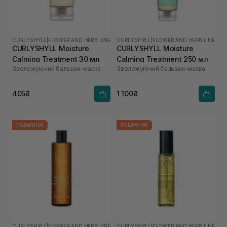
CURLYSHYLL
|
FLOWER AND HERB LINE
CURLYSHYLL
|
FLOWER AND HERB LINE
CURLYSHYLL Moisture
CURLYSHYLL Moisture
Calming Treatment 30 мл
Calming Treatment 250 мл
Зволожуючий бальзам-маска
Зволожуючий бальзам-маска
405₴
1 100₴
ПОДАРУНОК
ПОДАРУНОК
CURLYSHYLL
|
FLOWER AND HERB LINE
CURLYSHYLL
|
FLOWER AND HERB LINE