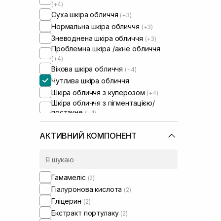
(+4)
Суха шкіра обличчя
(+3)
Нормальна шкіра обличчя
(+3)
Зневоднена шкіра обличчя
(+3)
Проблемна шкіра /акне обличчя
(+4)
Вікова шкіра обличчя
(+4)
Чутлива шкіра обличчя
Шкіра обличчя з куперозом
(+4)
Шкіра обличчя з пігментацією/
постакне
(+4)
Шкіра обличчя з розширеними
порами
(+1)
АКТИВНИЙ КОМПОНЕНТ
Шкіра обличчя з порушеним
барʼєром
(+3)
Шкіра обличчя з порушеним
мікробіомом
(+3)
Гамамеліс
(2)
Гіалуронова кислота
(2)
Гліцерин
(2)
Екстракт портулаку
(2)