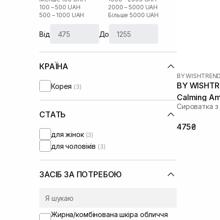
100 – 500 UAH
2000 – 5000 UAH
500 – 1000 UAH
Більше 5000 UAH
Від
До
КРАЇНА
BY WISHTREN
BY WISHTRE
Корея
(3)
Calming Am
Сироватка з
СТАТЬ
475₴
для жінок
(3)
для чоловіків
(3)
ЗАСІБ ЗА ПОТРЕБОЮ
Жирна/комбінована шкіра обличчя