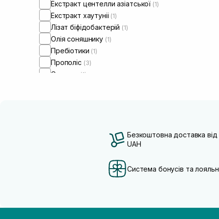
Екстракт центелли азіатської
(1)
Екстракт хаутуніі
(1)
Лізат біфідобактерій
(1)
Олія соняшнику
(1)
Пребіотики
(1)
Прополіс
(3)
Сквалан
(1)
Безкоштовна доставка від
UAH
Система бонусів та лояльн