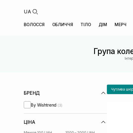
UA
ВОЛОССЯ
ОБЛИЧЧЯ
ТІЛО
ДІМ
МЕРЧ
Група коле
Інте
Чутлива шкі
БРЕНД
By Wishtrend
(3)
ЦІНА
Менше 100 UAH
1000 – 2000 UAH