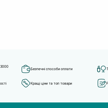
 3000
Безпечні способи оплати
ості
Кращі ціни та топ товари