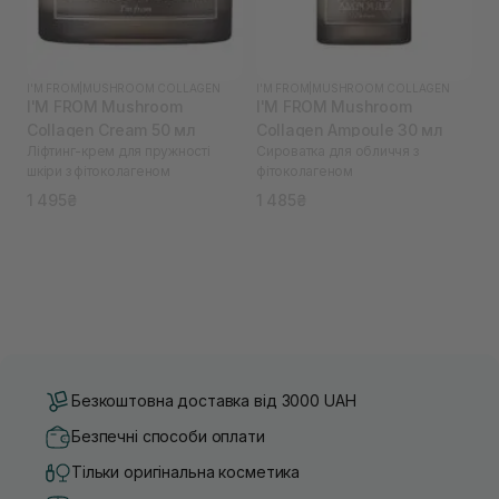
I'M FROM
|
MUSHROOM COLLAGEN
I'M FROM
|
MUSHROOM COLLAGEN
I'M FROM Mushroom
I'M FROM Mushroom
Collagen Cream 50 мл
Collagen Ampoule 30 мл
Ліфтинг-крем для пружності
Сироватка для обличчя з
шкіри з фітоколагеном
фітоколагеном
1 495₴
1 485₴
Безкоштовна доставка від 3000 UAH
Безпечні способи оплати
Тільки оригінальна косметика