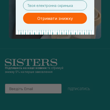
email
Отримати знижку
Підпишись на наші новини
та отримуй
знижку 5% на перше замовлення
Email
підписатись