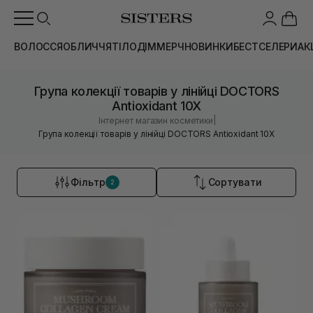
ВОЛОССЯ
ОБЛИЧЧЯ
ТІЛО
ДІМ
МЕРЧ
НОВИНКИ
БЕСТСЕЛЕРИ
АК
Група колекції товарів у лінійці DOCTORS
Antioxidant 10X
|
Інтернет магазин косметики
Група колекції товарів у лінійці DOCTORS Antioxidant 10X
Фільтр
Сортувати
2