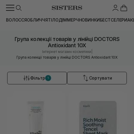
ВОЛОССЯ
ОБЛИЧЧЯ
ТІЛО
ДІМ
МЕРЧ
НОВИНКИ
БЕСТСЕЛЕРИ
АК
Група колекції товарів у лінійці DOCTORS
Antioxidant 10X
|
Інтернет магазин косметики
Група колекції товарів у лінійці DOCTORS Antioxidant 10X
Фільтр
Сортувати
1