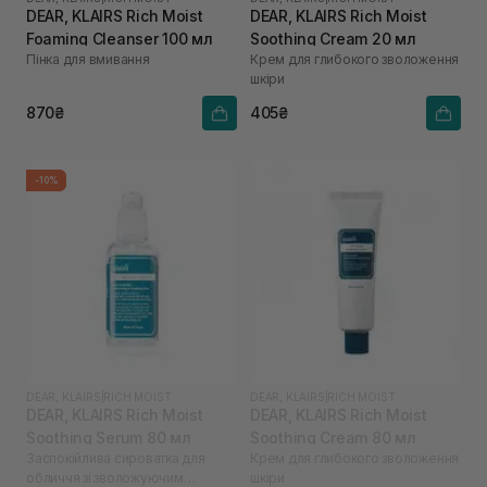
DEAR, KLAIRS Rich Moist
DEAR, KLAIRS Rich Moist
Foaming Cleanser 100 мл
Soothing Cream 20 мл
Пінка для вмивання
Крем для глибокого зволоження
шкіри
870₴
405₴
-10%
DEAR, KLAIRS
|
RICH MOIST
DEAR, KLAIRS
|
RICH MOIST
DEAR, KLAIRS Rich Moist
DEAR, KLAIRS Rich Moist
Soothing Serum 80 мл
Soothing Cream 80 мл
Заспокійлива сироватка для
Крем для глибокого зволоження
обличчя зі зволожуючим
шкіри