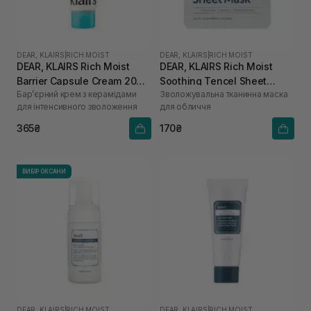
DEAR, KLAIRS
|
RICH MOIST
DEAR, KLAIRS
|
RICH MOIST
DEAR, KLAIRS Rich Moist
DEAR, KLAIRS Rich Moist
Barrier Capsule Cream 20
Soothing Tencel Sheet
Бар’єрний крем з керамідами
Зволожувальна тканинна маска
мл
Mask 1 шт
для інтенсивного зволоження
для обличчя
365₴
170₴
ВИБІР ОКСАНИ
DEAR, KLAIRS
|
RICH MOIST
DEAR, KLAIRS
|
RICH MOIST