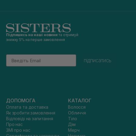
Підпишись на наші новини
та отримуй
знижку 5% на перше замовлення
Email
підписатись
ДОПОМОГА
КАТАЛОГ
Оплата та доставка
Волосся
Як зробити замовлення
Обличчя
Відповіді на запитання
Тіло
Про нас
Дім
ЗМІ про нас
Мерч
Сертифікати та нагороди
Новинки