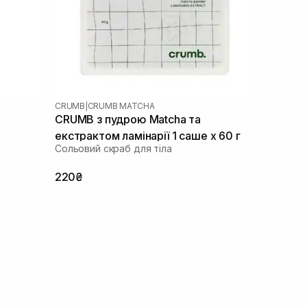
CRUMB
|
CRUMB MATCHA
CRUMB з пудрою Matcha та
екстрактом ламінарії 1 саше х 60 г
Сольовий скраб для тіла
220₴