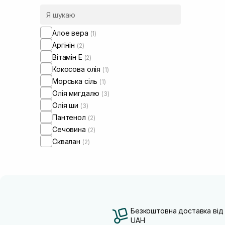
Алое вера
(1)
Аргінін
(2)
Вітамін Е
(2)
Кокосова олія
(1)
Морська сіль
(1)
Олія мигдалю
(3)
Олія ши
(3)
Пантенол
(2)
Сечовина
(2)
Сквалан
(2)
Безкоштовна доставка від
UAH