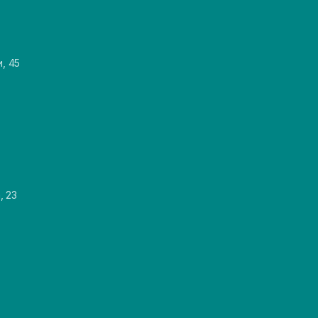
и, 45
, 23