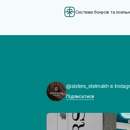
Система бонусів та лояльн
@sisters_stelmakh в Instag
Підписатися