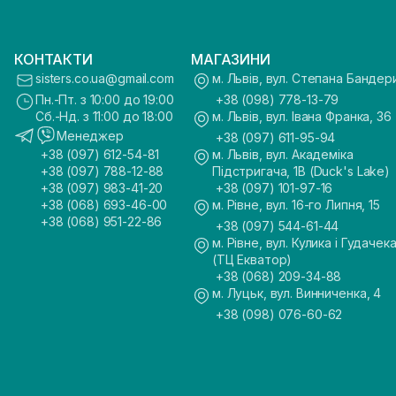
КОНТАКТИ
МАГАЗИНИ
sisters.co.ua@gmail.com
м. Львів, вул. Степана Бандер
Пн.-Пт. з 10:00 до 19:00
+38 (098) 778-13-79
Сб.-Нд. з 11:00 до 18:00
м. Львів, вул. Івана Франка, 36
Менеджер
+38 (097) 611-95-94
+38 (097) 612-54-81
м. Львів, вул. Академіка
+38 (097) 788-12-88
Підстригача, 1В (Duck's Lake)
+38 (097) 983-41-20
+38 (097) 101-97-16
+38 (068) 693-46-00
м. Рівне, вул. 16-го Липня, 15
+38 (068) 951-22-86
+38 (097) 544-61-44
м. Рівне, вул. Кулика і Гудачека
(ТЦ Екватор)
+38 (068) 209-34-88
м. Луцьк, вул. Винниченка, 4
+38 (098) 076-60-62