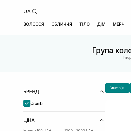
UA
ВОЛОССЯ
ОБЛИЧЧЯ
ТІЛО
ДІМ
МЕРЧ
Група коле
Інте
Crumb
БРЕНД
Crumb
ЦІНА
Менше 100 UAH
1000 – 2000 UAH