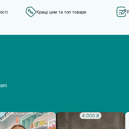
ості
Кращі ціни та топ товари
ram