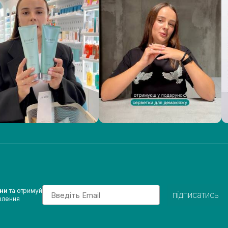
Email
ини
та отримуй
підписатись
влення