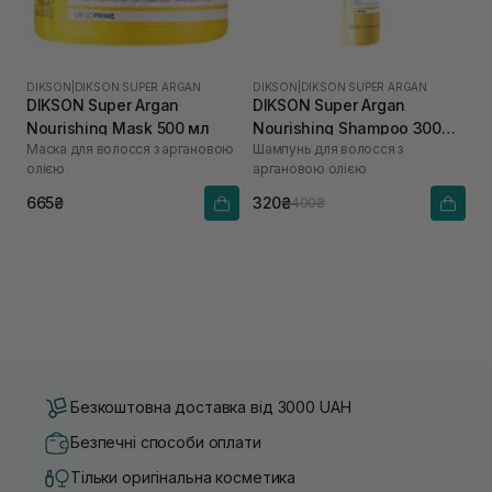
DIKSON
|
DIKSON SUPER ARGAN
DIKSON
|
DIKSON SUPER ARGAN
DIKSON Super Argan
DIKSON Super Argan
Nourishing Mask 500 мл
Nourishing Shampoo 300
Маска для волосся з аргановою
Шампунь для волосся з
мл
олією
аргановою олією
665₴
320₴
400₴
Безкоштовна доставка від 3000 UAH
Безпечні способи оплати
Тільки оригінальна косметика