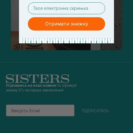
email
Отримати знижку
Підпишись на наші новини
та отримуй
знижку 5% на перше замовлення
Email
підписатись