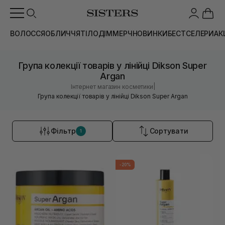
ВОЛОССЯ
ОБЛИЧЧЯ
ТІЛО
ДІМ
МЕРЧ
НОВИНКИ
БЕСТСЕЛЕРИ
АК
Група колекції товарів у лінійці Dikson Super
Argan
|
Інтернет магазин косметики
Група колекції товарів у лінійці Dikson Super Argan
Фільтр
Сортувати
1
-20%