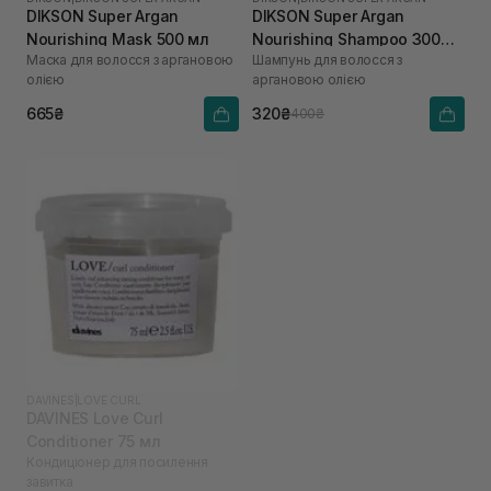
DIKSON Super Argan
DIKSON Super Argan
Nourishing Mask 500 мл
Nourishing Shampoo 300
Маска для волосся з аргановою
Шампунь для волосся з
мл
олією
аргановою олією
665₴
320₴
400₴
DAVINES
|
LOVE CURL
DAVINES Love Curl
Conditioner 75 мл
Кондиціонер для посилення
завитка