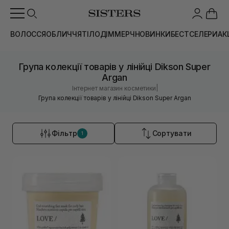
ВОЛОССЯ
ОБЛИЧЧЯ
ТІЛО
ДІМ
МЕРЧ
НОВИНКИ
БЕСТСЕЛЕРИ
АК
Група колекції товарів у лінійці Dikson Super
Argan
|
Інтернет магазин косметики
Група колекції товарів у лінійці Dikson Super Argan
Фільтр
Сортувати
1