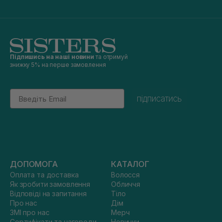
Підпишись на наші новини
та отримуй
знижку 5% на перше замовлення
Email
підписатись
ДОПОМОГА
КАТАЛОГ
Оплата та доставка
Волосся
Як зробити замовлення
Обличчя
Відповіді на запитання
Тіло
Про нас
Дім
ЗМІ про нас
Мерч
Сертифікати та нагороди
Новинки