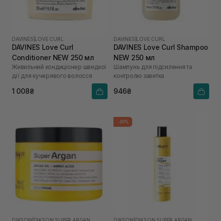
DAVINES
|
LOVE CURL
DAVINES
|
LOVE CURL
DAVINES Love Curl
DAVINES Love Curl Shampoo
Conditioner NEW 250 мл
NEW 250 мл
Живильний кондиціонер швидкої
Шампунь для підсилення та
дії для кучерявого волосся
контролю завитка
1 008₴
946₴
-20%
DIKSON
|
DIKSON SUPER ARGAN
DIKSON
|
DIKSON SUPER ARGAN