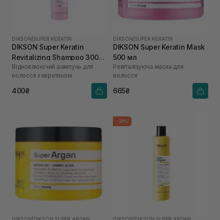
DIKSON
|
SUPER KERATIN
DIKSON
|
SUPER KERATIN
DIKSON Super Keratin
DIKSON Super Keratin Mask
Revitalizing Shampoo 300
500 мл
Відновлюючий шампунь для
Ревіталізуюча маска для
мл
волосся з кератином
волосся
400₴
665₴
-20%
DIKSON
|
DIKSON SUPER ARGAN
DIKSON
|
DIKSON SUPER ARGAN