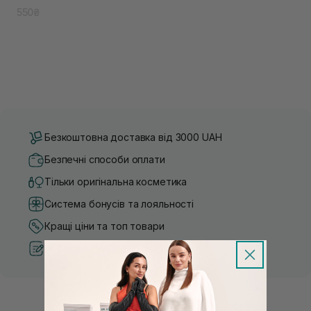
550₴
Безкоштовна доставка від 3000 UAH
Безпечні способи оплати
Тільки оригінальна косметика
Система бонусів та лояльності
Кращі ціни та топ товари
Рекомендації від косметологів