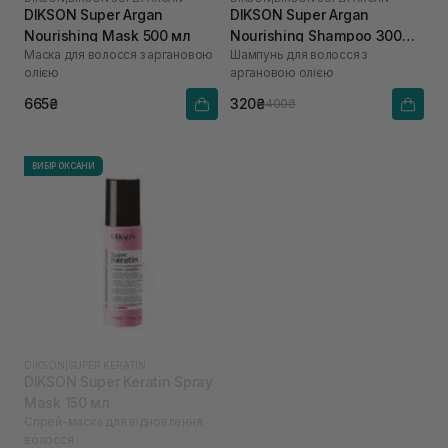
DIKSON Super Argan
DIKSON Super Argan
Nourishing Mask 500 мл
Nourishing Shampoo 300
Маска для волосся з аргановою
Шампунь для волосся з
мл
олією
аргановою олією
665₴
320₴
400₴
ВИБІР ОКСАНИ
DIKSON
|
SUPER KERATIN
DIKSON Super Keratin Spray
Mask 150 мл
Спрей-маска для відновлення
волосся