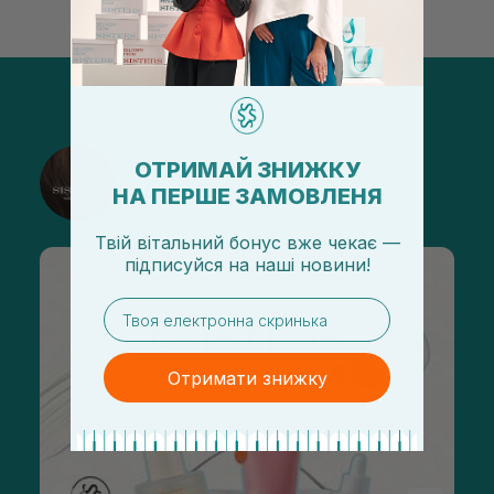
@sisters_stelmakh в Instagram
ОТРИМАЙ ЗНИЖКУ
НА ПЕРШЕ ЗАМОВЛЕНЯ
Підписатися
Твій вітальний бонус вже чекає —
підписуйся
на
наші новини!
email
Отримати знижку