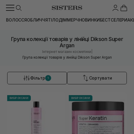
ВОЛОССЯ
ОБЛИЧЧЯ
ТІЛО
ДІМ
МЕРЧ
НОВИНКИ
БЕСТСЕЛЕРИ
АК
Група колекції товарів у лінійці Dikson Super
Argan
|
Інтернет магазин косметики
Група колекції товарів у лінійці Dikson Super Argan
Фільтр
Сортувати
1
ВИБІР ОКСАНИ
ВИБІР ОКСАНИ