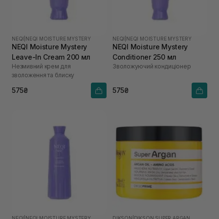
NEQI
|
NEQI MOISTURE MYSTERY
NEQI
|
NEQI MOISTURE MYSTERY
NEQI Moisture Mystery
NEQI Moisture Mystery
Leave-In Cream 200 мл
Conditioner 250 мл
Незмивний крем для
Зволожуючий кондиціонер
зволоження та блиску
575₴
575₴
NEQI
|
NEQI MOISTURE MYSTERY
DIKSON
|
DIKSON SUPER ARGAN