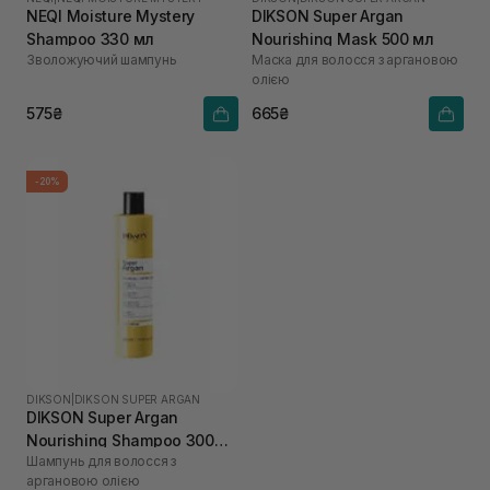
NEQI Moisture Mystery
DIKSON Super Argan
Shampoo 330 мл
Nourishing Mask 500 мл
Зволожуючий шампунь
Маска для волосся з аргановою
олією
575₴
665₴
-20%
DIKSON
|
DIKSON SUPER ARGAN
DIKSON Super Argan
Nourishing Shampoo 300
Шампунь для волосся з
мл
аргановою олією