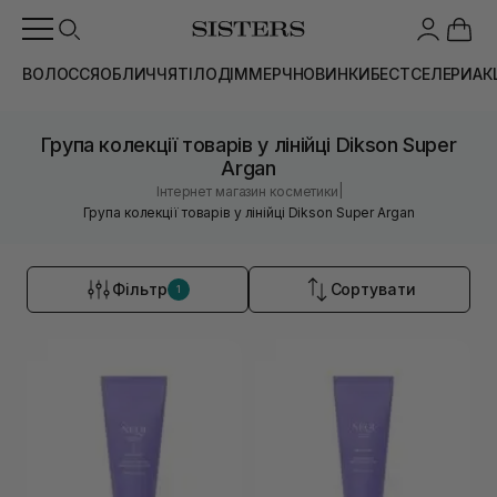
ВОЛОССЯ
ОБЛИЧЧЯ
ТІЛО
ДІМ
МЕРЧ
НОВИНКИ
БЕСТСЕЛЕРИ
АК
Група колекції товарів у лінійці Dikson Super
Argan
|
Інтернет магазин косметики
Група колекції товарів у лінійці Dikson Super Argan
Фільтр
Сортувати
1