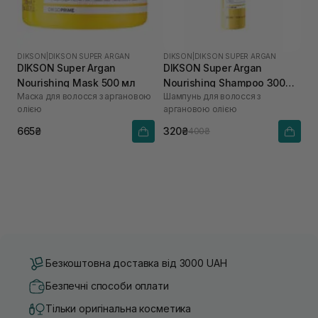
DIKSON
|
DIKSON SUPER ARGAN
DIKSON
|
DIKSON SUPER ARGAN
DIKSON Super Argan
DIKSON Super Argan
Nourishing Mask 500 мл
Nourishing Shampoo 300
Маска для волосся з аргановою
Шампунь для волосся з
мл
олією
аргановою олією
665₴
320₴
400₴
Безкоштовна доставка від 3000 UAH
Безпечні способи оплати
Тільки оригінальна косметика