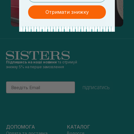
Отримати знижку
Підпишись на наші новини
та отримуй
знижку 5% на перше замовлення
Email
підписатись
ДОПОМОГА
КАТАЛОГ
Оплата та доставка
Волосся