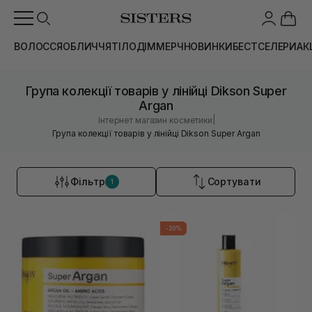
ВОЛОССЯ
ОБЛИЧЧЯ
ТІЛО
ДІМ
МЕРЧ
НОВИНКИ
БЕСТСЕЛЕРИ
АК
Група колекції товарів у лінійці Dikson Super
Argan
|
Інтернет магазин косметики
Група колекції товарів у лінійці Dikson Super Argan
Фільтр
Сортувати
1
-20%