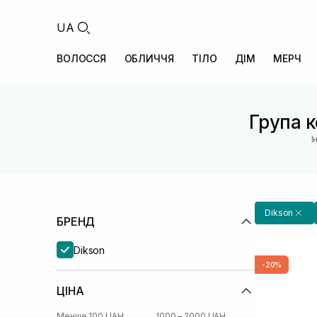
UA
ВОЛОССЯ
ОБЛИЧЧЯ
ТІЛО
ДІМ
МЕРЧ
Група к
І
Dikson
БРЕНД
Dikson
-20%
ЦІНА
Менше 100 UAH
1000 – 2000 UAH