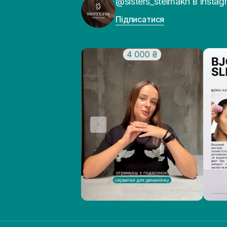
@sisters_stelmakh в Instag
Підписатися