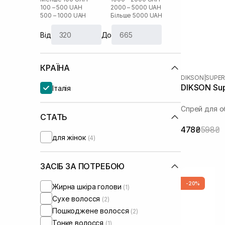
100 – 500 UAH
2000 – 5000 UAH
500 – 1000 UAH
Більше 5000 UAH
Від
До
КРАЇНА
DIKSON
|
SUPER
DIKSON Sup
Італія
Спрей для о
СТАТЬ
478₴
598₴
для жінок
(4)
ЗАСІБ ЗА ПОТРЕБОЮ
-20%
Жирна шкіра голови
(1)
Сухе волосся
(2)
Пошкоджене волосся
(2)
Тонке волосся
(1)