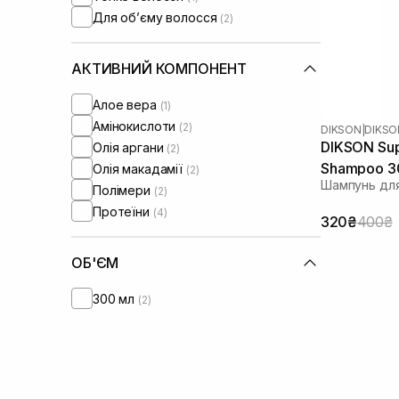
Для обʼєму волосся
(2)
АКТИВНИЙ КОМПОНЕНТ
Алое вера
(1)
Амінокислоти
(2)
DIKSON
|
DIKSO
DIKSON Sup
Олія аргани
(2)
Shampoo 3
Олія макадамії
(2)
Шампунь для
Полімери
(2)
Протеїни
(4)
320₴
400₴
ОБ'ЄМ
300 мл
(2)