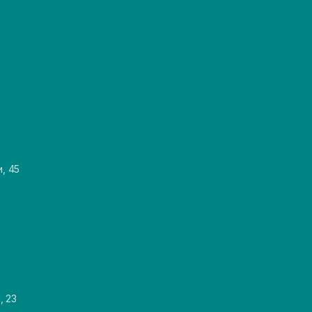
и, 45
, 23