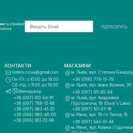
Email
ини
та отримуй
підписатись
влення
КОНТАКТИ
МАГАЗИНИ
sisters.co.ua@gmail.com
м. Львів, вул. Степана Бандер
Пн.-Пт. з 10:00 до 19:00
+38 (098) 778-13-79
Сб.-Нд. з 11:00 до 18:00
м. Львів, вул. Івана Франка, 36
Менеджер
+38 (097) 611-95-94
+38 (097) 612-54-81
м. Львів, вул. Академіка
+38 (097) 788-12-88
Підстригача, 1В (Duck's Lake)
+38 (097) 983-41-20
+38 (097) 101-97-16
+38 (068) 693-46-00
м. Рівне, вул. 16-го Липня, 15
+38 (068) 951-22-86
+38 (097) 544-61-44
м. Рівне, вул. Кулика і Гудачека
(ТЦ Екватор)