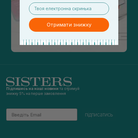
email
Отримати знижку
Підпишись на наші новини
та отримуй
знижку 5% на перше замовлення
Email
підписатись