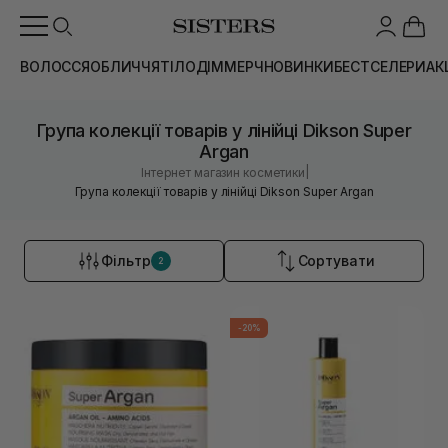
ВОЛОССЯ
ОБЛИЧЧЯ
ТІЛО
ДІМ
МЕРЧ
НОВИНКИ
БЕСТСЕЛЕРИ
АК
Група колекції товарів у лінійці Dikson Super
Argan
|
Інтернет магазин косметики
Група колекції товарів у лінійці Dikson Super Argan
Фільтр
Сортувати
2
-20%