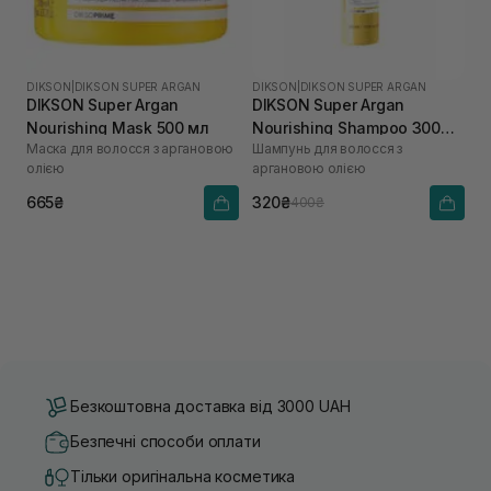
DIKSON
|
DIKSON SUPER ARGAN
DIKSON
|
DIKSON SUPER ARGAN
DIKSON Super Argan
DIKSON Super Argan
Nourishing Mask 500 мл
Nourishing Shampoo 300
Маска для волосся з аргановою
Шампунь для волосся з
мл
олією
аргановою олією
665₴
320₴
400₴
Безкоштовна доставка від 3000 UAH
Безпечні способи оплати
Тільки оригінальна косметика