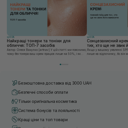
ШКIРА
ШКIРА
Найкращі тонери та тоніки для
Сонцезахисний крем
обличчя: ТОП-7 засобів
тих, хто ще не звик
Автор: Олеся Вакулко [artnav] У цій статті ми пояснимо,
Якщо у вашому уявленні SPF
чому без тонера ваш крем працює лише на 50%, і як
лише на відпочинку, бо він 
знайти засіб під потреби саме вашої шкіри. Хибною є
шкірі, може бути вибагливи
думка, що тонізація — це зайвий е...
чи скочується під макіяжем і
Безкоштовна доставка від 3000 UAH
Безпечні способи оплати
Тільки оригінальна косметика
Система бонусів та лояльності
Кращі ціни та топ товари