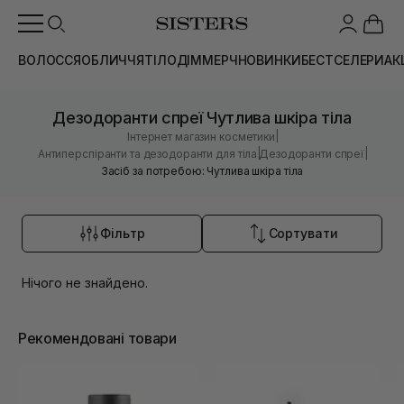
ВОЛОССЯ
ОБЛИЧЧЯ
ТІЛО
ДІМ
МЕРЧ
НОВИНКИ
БЕСТСЕЛЕРИ
АК
Дезодоранти спреї Чутлива шкіра тіла
|
Інтернет магазин косметики
|
|
Антиперспіранти та дезодоранти для тіла
Дезодоранти спреї
Засіб за потребою: Чутлива шкіра тіла
Фільтр
Сортувати
Нічого не знайдено.
Рекомендовані товари