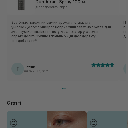
Deodorant Spray 100 мл
Дезодоранти спреї
Засіб має приємний свіжий аромат,я б сказала
Пр
унісекс.Добре прибирає неприємний запах на протязі дня,
пе
зменшується виділення поту.Має дозатор у форматі
ви
спрею,досить зручно і гігієнічно.Дія дезодоранту
дл
сподобалася🌸
Тетяна
Т
06.07.2026, 16:51
Статті