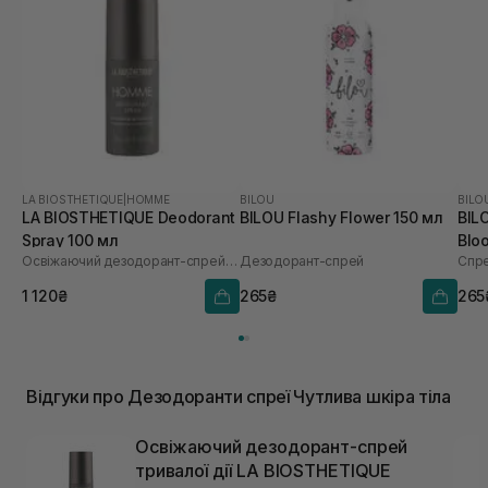
LA BIOSTHETIQUE
|
HOMME
BILOU
BILO
LA BIOSTHETIQUE Deodorant
BILOU Flashy Flower 150 мл
BIL
Spray 100 мл
Blo
Освіжаючий дезодорант-спрей тривалої дії
Дезодорант-спрей
Спре
1 120₴
265₴
265
Відгуки про Дезодоранти спреї Чутлива шкіра тіла
Освіжаючий дезодорант-спрей
тривалої дії LA BIOSTHETIQUE