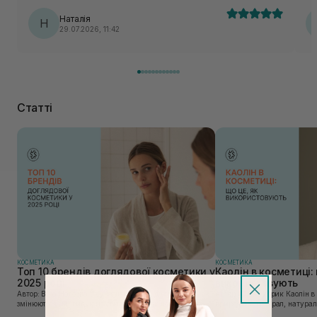
Наталія
Н
29.07.2026, 11:42
Статті
КОСМЕТИКА
КОСМЕТИКА
Топ 10 брендів доглядової косметики у
Каолін в косметиці: 
2025 році
використовують
Автор: Віка Нагорна У сучасному світі, де тренди
Автор: Юлія Цебрик Каолін в косметології – це
змінюються зі швидкістю світла, а ринок популярної
природний мінерал, натураль
косметики переповнений новими пропозиціями, вибір
безліч переваг для шкіри обл