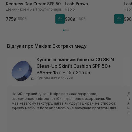
Redness Day Cream SPF 50
Lash Brown
Las
Денний крем 5 в 1 проти почервоніння
Набір
Набі
30 мл
775₴
990₴
990
1 550₴
1 160₴
Відгуки про Макіяж Екстракт меду
Кушон зі змінним блоком CU SKIN
Clean-Up Skinfit Cushion SPF 50+
PA+++ 15 г + 15 г 21 тон
Кушони для обличчя
Це мій перший кушон. Шкіра виглядає здоровою,
Ду
зволоженою, свіжою та ніби підсвіченою зсередини. Він
то
має невагому текстуру, лягає як «друга шкіра», не створює
яскрави
ефекту маски, я його абсолютно не відчуваю протягом дня.
на
ос
то
ле
ро
Si