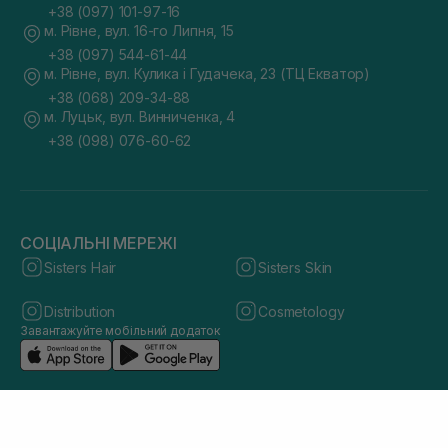
+38 (097) 101-97-16
м. Рівне, вул. 16-го Липня, 15
+38 (097) 544-61-44
м. Рівне, вул. Кулика і Гудачека, 23 (ТЦ Екватор)
+38 (068) 209-34-88
м. Луцьк, вул. Винниченка, 4
+38 (098) 076-60-62
СОЦІАЛЬНІ МЕРЕЖІ
Sisters Hair
Sisters Skin
Distribution
Cosmetology
Завантажуйте мобільний додаток