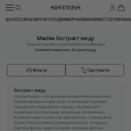
ВОЛОССЯ
ОБЛИЧЧЯ
ТІЛО
ДІМ
МЕРЧ
НОВИНКИ
БЕСТСЕЛЕРИ
АК
Макіяж Екстракт меду
|
|
|
Інтернет магазин косметики
Обличчя
Макіяж
Активний компонент: Екстракт меду
Фільтр
Сортувати
Екстракт меду
Екстракт меду — натуральний косметичний компонент,
отриманий шляхом фільтрації та екстракції корисних
інгредієнтів з бджолиного нектару. Як компонент
косметики, екстракт меду забезпечує зволоження і
живлення шкіри та волосся, відновлюючі їх природний
баланс. Він допомагає утримувати вологу, покращує
бар'єрні функції шкіри та сприяє загоєнню дрібних