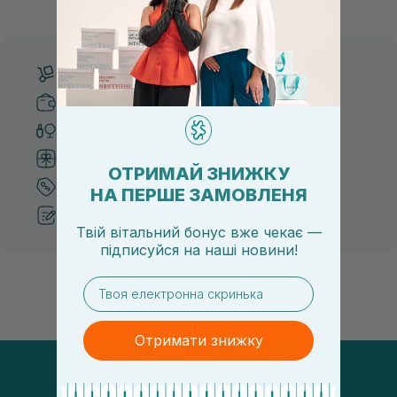
засобу для себе стає справжнім викликом. 2025 р...
завдяки великій кількості ко
Безкоштовна доставка від 3000 UAH
Безпечні способи оплати
Тільки оригінальна косметика
Система бонусів та лояльності
ОТРИМАЙ ЗНИЖКУ
Кращі ціни та топ товари
НА ПЕРШЕ ЗАМОВЛЕНЯ
Рекомендації від косметологів
Твій вітальний бонус вже чекає —
підписуйся
на
наші новини!
email
Отримати знижку