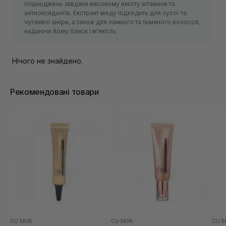
пошкоджень завдяки високому вмісту вітамінів та
антиоксидантів. Екстракт меду підходить для сухої та
чутливої ​​шкіри, а також для ламкого та тьмяного волосся,
надаючи йому блиск і м'якість.
Нічого не знайдено.
Рекомендовані товари
CU SKIN
CU SKIN
CU S