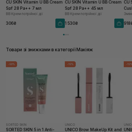
CU SKIN Vitamin U BB Cream
CU SKIN Vitamin U BB Cream
CU 
Spf 28 Pa++ 7 мл
Spf 28 Pa++ 45 мл
Cus
BB Крем потрійної дії
BB Крем потрійної дії
Змін
21 
306₴
1 530₴
918
Товари зі знижками в категорії Макіяж
-50%
-15%
-15
SORTED SKIN
UNICO
UNIC
SORTED SKIN 5 in 1 Anti-
UNICO Brow MakeUp Kit and
UNI