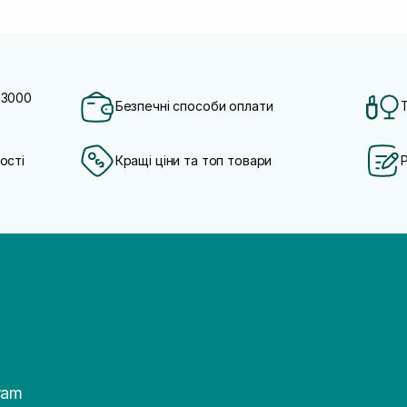
 3000
Безпечні способи оплати
ості
Кращі ціни та топ товари
ram