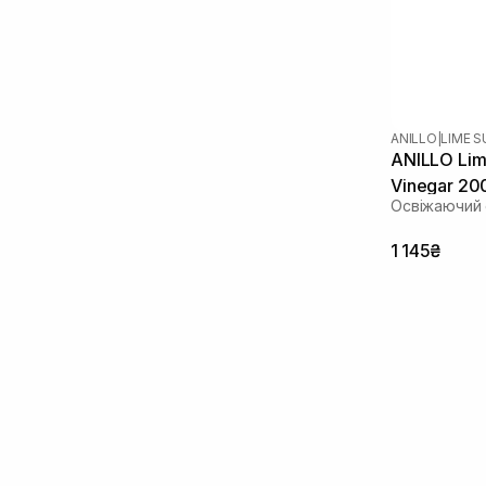
ANILLO
|
LIME 
ANILLO Lim
Vinegar 20
Освіжаючий 
1 145₴