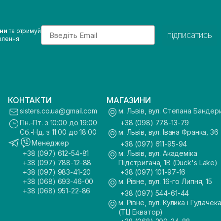
Email
ини
та отримуй
підписатись
влення
КОНТАКТИ
МАГАЗИНИ
sisters.co.ua@gmail.com
м. Львів, вул. Степана Бандер
Пн.-Пт. з 10:00 до 19:00
+38 (098) 778-13-79
Сб.-Нд. з 11:00 до 18:00
м. Львів, вул. Івана Франка, 36
Менеджер
+38 (097) 611-95-94
+38 (097) 612-54-81
м. Львів, вул. Академіка
+38 (097) 788-12-88
Підстригача, 1В (Duck's Lake)
+38 (097) 983-41-20
+38 (097) 101-97-16
+38 (068) 693-46-00
м. Рівне, вул. 16-го Липня, 15
+38 (068) 951-22-86
+38 (097) 544-61-44
м. Рівне, вул. Кулика і Гудачека
(ТЦ Екватор)