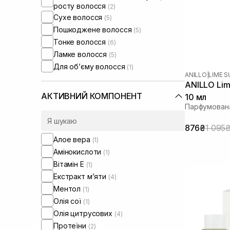
росту волосся
(2)
Сухе волосся
(5)
Пошкоджене волосся
(5)
Тонке волосся
(6)
Ламке волосся
(5)
Для обʼєму волосся
(1)
ANILLO
|
LIME 
ANILLO Lim
АКТИВНИЙ КОМПОНЕНТ
10 мл
Парфумован
876₴
1 095
Алое вера
(1)
Амінокислоти
(1)
Вітамін Е
(1)
Екстракт м’яти
(4)
Ментол
(1)
Олія сої
(1)
Олія цитрусових
(4)
Протеїни
(2)