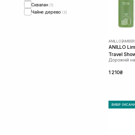
Сквалан
(1)
Чайне дерево
(3)
ANILLO
|
AMBER
ANILLO Li
Travel Sho
Дорожній на
1 210₴
ВИБІР ОКСАН