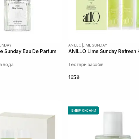
SUNDAY
ANILLO
|
LIME SUNDAY
e Sunday Eau De Parfum
ANILLO Lime Sunday Refresh K
а вода
Тестери засобів
₴
165₴
ВИБІР ОКСАНИ