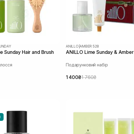
SUNDAY
ANILLO
|
AMBER 528
e Sunday Hair and Brush
ANILLO Lime Sunday & Ambe
олосся
Подарунковий набір
1 400₴
1 760₴
И