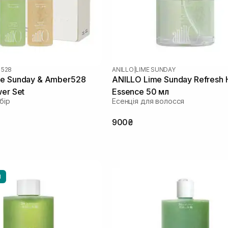
 528
ANILLO
|
LIME SUNDAY
me Sunday & Amber528
ANILLO Lime Sunday Refresh H
wer Set
Essence 50 мл
бір
Есенція для волосся
900₴
И