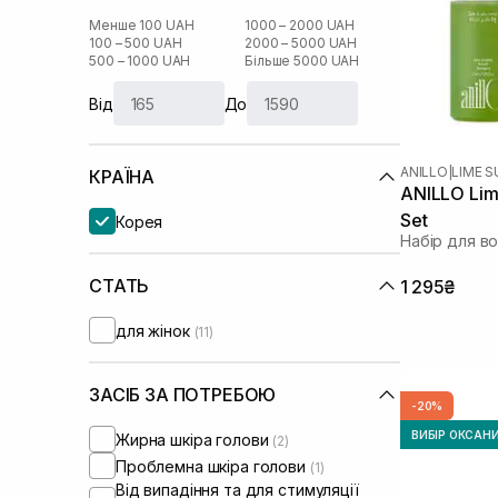
Менше 100 UAH
1000 – 2000 UAH
100 – 500 UAH
2000 – 5000 UAH
500 – 1000 UAH
Більше 5000 UAH
Від
До
ANILLO
|
LIME 
КРАЇНА
ANILLO Lim
Set
Корея
Набір для в
СТАТЬ
1 295₴
для жінок
(11)
ЗАСІБ ЗА ПОТРЕБОЮ
-20%
ВИБІР ОКСАН
Жирна шкіра голови
(2)
Проблемна шкіра голови
(1)
Від випадіння та для стимуляції