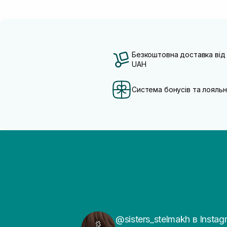
Безкоштовна доставка від
UAH
Система бонусів та лояльн
@sisters_stelmakh в Instag