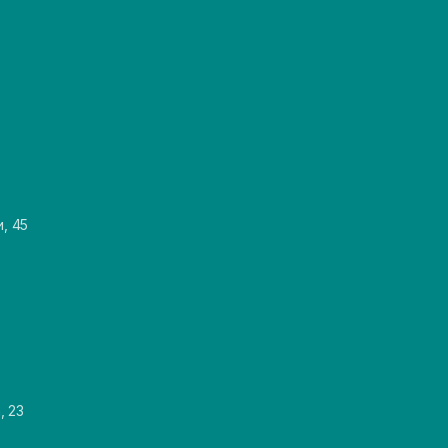
и, 45
, 23