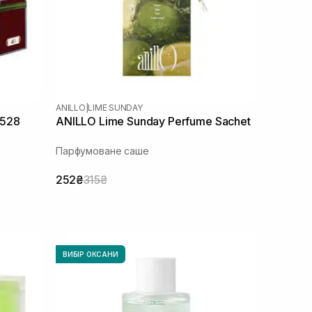
ANILLO
|
LIME SUNDAY
r528
ANILLO Lime Sunday Perfume Sachet
Парфумоване саше
252₴
315₴
ВИБІР ОКСАНИ