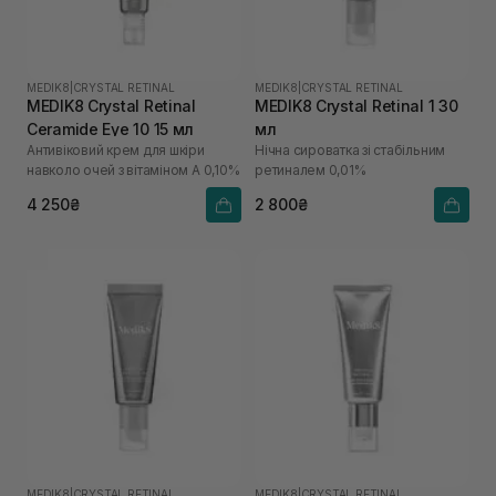
MEDIK8
|
CRYSTAL RETINAL
MEDIK8
|
CRYSTAL RETINAL
MEDIK8 Crystal Retinal
MEDIK8 Crystal Retinal 1 30
Ceramide Eye 10 15 мл
мл
Антивіковий крем для шкіри
Нічна сироватка зі стабільним
навколо очей з вітаміном А 0,10%
ретиналем 0,01%
4 250₴
2 800₴
MEDIK8
|
CRYSTAL RETINAL
MEDIK8
|
CRYSTAL RETINAL