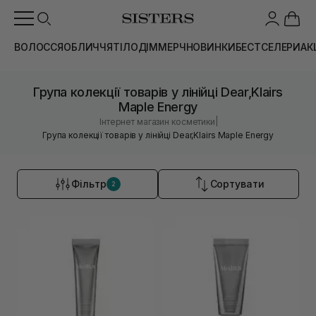
ВОЛОССЯ
ОБЛИЧЧЯ
ТІЛО
ДІМ
МЕРЧ
НОВИНКИ
БЕСТСЕЛЕРИ
АК
Група колекції товарів у лінійці Dear,Klairs
Maple Energy
|
Інтернет магазин косметики
Група колекції товарів у лінійці Dear,Klairs Maple Energy
Фільтр
Сортувати
2