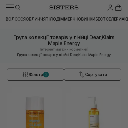
ВОЛОССЯ
ОБЛИЧЧЯ
ТІЛО
ДІМ
МЕРЧ
НОВИНКИ
БЕСТСЕЛЕРИ
АК
Група колекції товарів у лінійці Dear,Klairs
Maple Energy
|
Інтернет магазин косметики
Група колекції товарів у лінійці Dear,Klairs Maple Energy
Фільтр
Сортувати
2