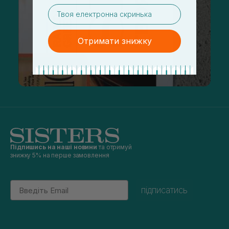
email
Отримати знижку
Підпишись на наші новини
та отримуй
знижку 5% на перше замовлення
Email
підписатись