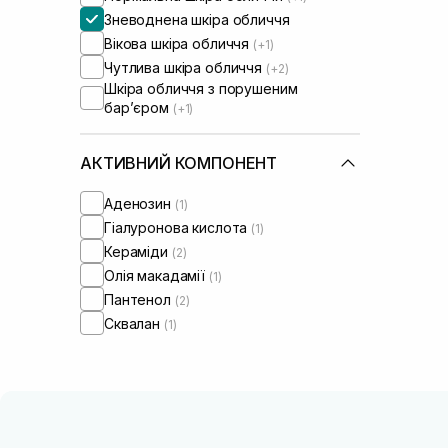
Зневоднена шкіра обличчя
Вікова шкіра обличчя
(+1)
Чутлива шкіра обличчя
(+2)
Шкіра обличчя з порушеним
барʼєром
(+1)
АКТИВНИЙ КОМПОНЕНТ
Аденозин
(1)
Гіалуронова кислота
(1)
Кераміди
(2)
Олія макадамії
(1)
Пантенол
(2)
Сквалан
(1)