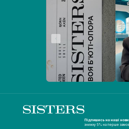
Підпишись на наші нов
знижку 5% на перше замо