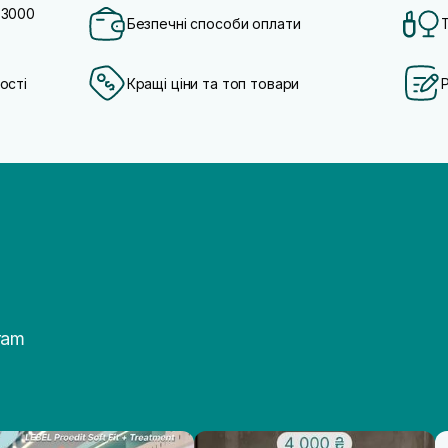
 3000
Безпечні способи оплати
ості
Кращі ціни та топ товари
ram