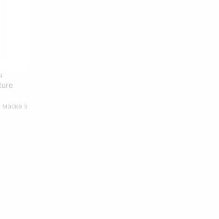
N
ture
 маска з