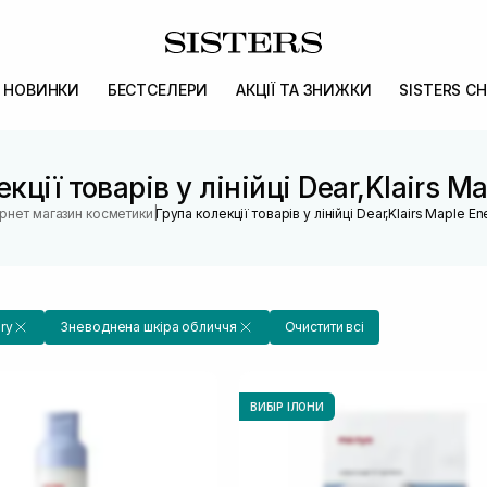
НОВИНКИ
БЕСТСЕЛЕРИ
АКЦІЇ ТА ЗНИЖКИ
SISTERS CH
кції товарів у лінійці Dear,Klairs M
|
ернет магазин косметики
Група колекції товарів у лінійці Dear,Klairs Maple E
ry
Зневоднена шкіра обличчя
Очистити всі
ВИБІР ІЛОНИ