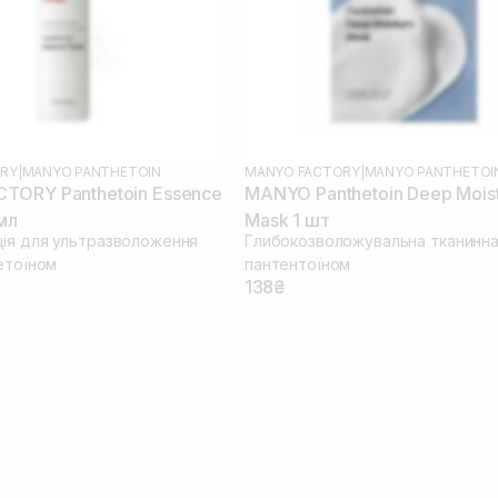
RY
|
MANYO PANTHETOIN
MANYO FACTORY
|
MANYO PANTHETOI
TORY Panthetoin Essence
MANYO Panthetoin Deep Mois
мл
Mask 1 шт
ія для ультразволоження
Глибокозволожувальна тканинна
етоїном
пантентоїном
138₴