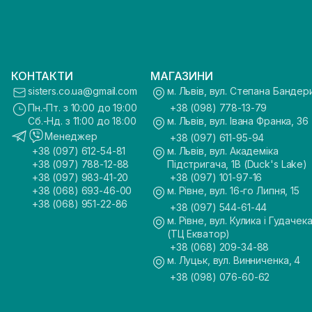
КОНТАКТИ
МАГАЗИНИ
sisters.co.ua@gmail.com
м. Львів, вул. Степана Бандер
Пн.-Пт. з 10:00 до 19:00
+38 (098) 778-13-79
Сб.-Нд. з 11:00 до 18:00
м. Львів, вул. Івана Франка, 36
Менеджер
+38 (097) 611-95-94
+38 (097) 612-54-81
м. Львів, вул. Академіка
+38 (097) 788-12-88
Підстригача, 1В (Duck's Lake)
+38 (097) 983-41-20
+38 (097) 101-97-16
+38 (068) 693-46-00
м. Рівне, вул. 16-го Липня, 15
+38 (068) 951-22-86
+38 (097) 544-61-44
м. Рівне, вул. Кулика і Гудачека
(ТЦ Екватор)
+38 (068) 209-34-88
м. Луцьк, вул. Винниченка, 4
+38 (098) 076-60-62