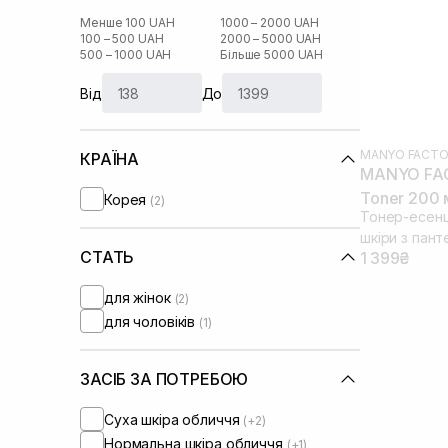
Менше 100 UAH
1000 – 2000 UAH
100 – 500 UAH
2000 – 5000 UAH
500 – 1000 UAH
Більше 5000 UAH
Від
До
MANYO FACTO
КРАЇНА
MANYO FAC
Toner 200 
Корея
(2)
Тонер-есенц
шкіри з пант
СТАТЬ
1 399₴
для жінок
(2)
для чоловіків
(1)
ЗАСІБ ЗА ПОТРЕБОЮ
Суха шкіра обличчя
(+2)
Нормальна шкіра обличчя
(+1)