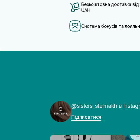
Безкоштовна доставка від
UAH
Система бонусів та лояльн
@sisters_stelmakh в Instag
Підписатися