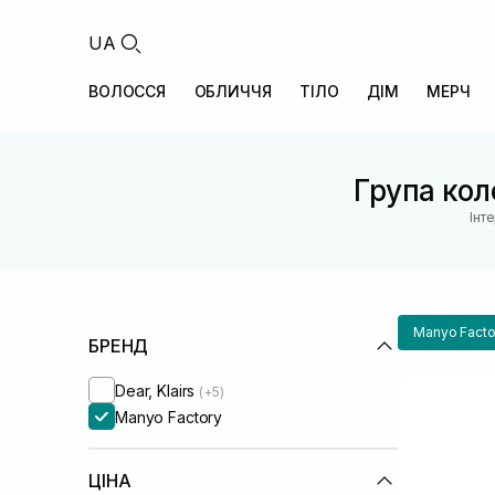
UA
ВОЛОССЯ
ОБЛИЧЧЯ
ТІЛО
ДІМ
МЕРЧ
Група коле
Інт
Manyo Facto
БРЕНД
Dear, Klairs
(+5)
Manyo Factory
ЦІНА