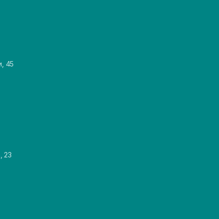
и, 45
, 23