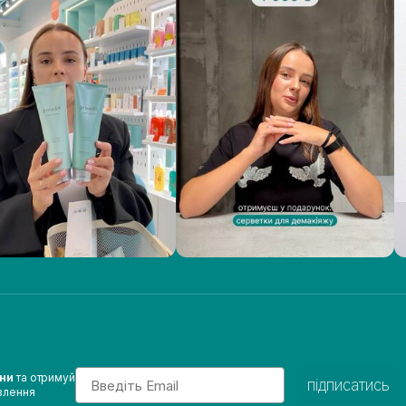
Email
ини
та отримуй
підписатись
влення