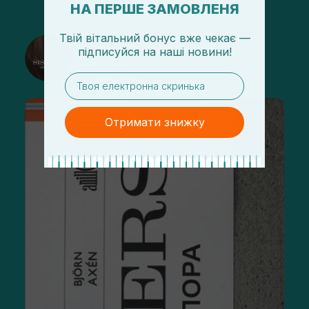
НА ПЕРШЕ ЗАМОВЛЕНЯ
Твій вітальний бонус вже чекає —
@sisters_stelmakh в Instagram
підписуйся
на
наші новини!
Підписатися
email
Отримати знижку