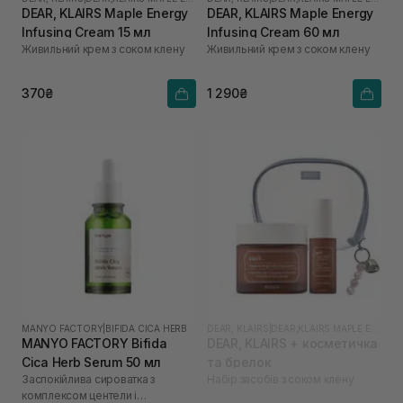
DEAR, KLAIRS Maple Energy
DEAR, KLAIRS Maple Energy
Infusing Cream 15 мл
Infusing Cream 60 мл
Живильний крем з соком клену
Живильний крем з соком клену
370₴
1 290₴
MANYO FACTORY
|
BIFIDA CICA HERB
DEAR, KLAIRS
|
DEAR,KLAIRS MAPLE ENERGY
MANYO FACTORY Bifida
DEAR, KLAIRS + косметичка
Cica Herb Serum 50 мл
та брелок
Заспокійлива сироватка з
Набір засобів з соком клену
комплексом центели і