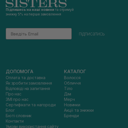
Підпишись на наші новини
та отримуй
знижку 5% на перше замовлення
Email
підписатись
ДОПОМОГА
КАТАЛОГ
Оплата та доставка
Волосся
Як зробити замовлення
Обличчя
Відповіді на запитання
Тіло
Про нас
Дім
ЗМІ про нас
Мерч
Сертифікати та нагороди
Новинки
Блог
Акції та знижки
Бюті словник
Бренди
Контакти
Умови використання сайту