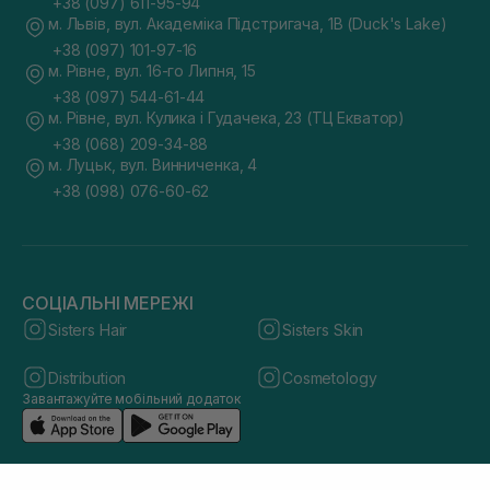
+38 (097) 611-95-94
м. Львів, вул. Академіка Підстригача, 1В (Duck's Lake)
+38 (097) 101-97-16
м. Рівне, вул. 16-го Липня, 15
+38 (097) 544-61-44
м. Рівне, вул. Кулика і Гудачека, 23 (ТЦ Екватор)
+38 (068) 209-34-88
м. Луцьк, вул. Винниченка, 4
+38 (098) 076-60-62
СОЦІАЛЬНІ МЕРЕЖІ
Sisters Hair
Sisters Skin
Distribution
Cosmetology
Завантажуйте мобільний додаток