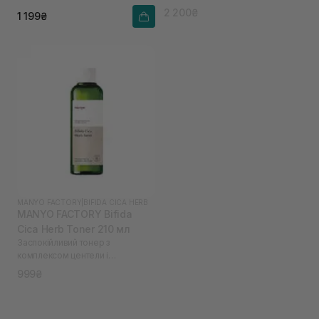
біфідобактеріями
2 200₴
1 199₴
MANYO FACTORY
|
BIFIDA CICA HERB
MANYO FACTORY Bifida
Cica Herb Toner 210 мл
Заспокійливий тонер з
комплексом центели і
біфідобактеріями
999₴