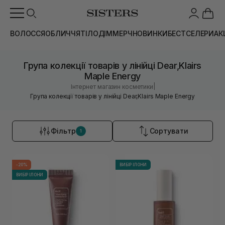
ВОЛОССЯ
ОБЛИЧЧЯ
ТІЛО
ДІМ
МЕРЧ
НОВИНКИ
БЕСТСЕЛЕРИ
АК
Група колекції товарів у лінійці Dear,Klairs
Maple Energy
|
Інтернет магазин косметики
Група колекції товарів у лінійці Dear,Klairs Maple Energy
Фільтр
Сортувати
1
-20%
ВИБІР ІЛОНИ
ВИБІР ІЛОНИ