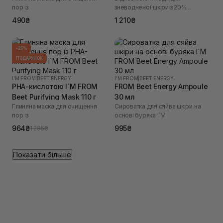
пор із
зневодненої шкіри з 20%
екстрактом буряків I`M
490₴
1 210₴
-25%
ПОДАРУНОК
I'M FROM
|
BEET ENERGY
I'M FROM
|
BEET ENERGY
PHA-кислотою I`M FROM
FROM Beet Energy Ampoule
Beet Purifying Mask 110 г
30 мл
Глиняна маска для очищення
Сироватка для сяйва шкіри на
пор із
основі буряка I`M
964₴
995₴
1 285₴
Показати більше