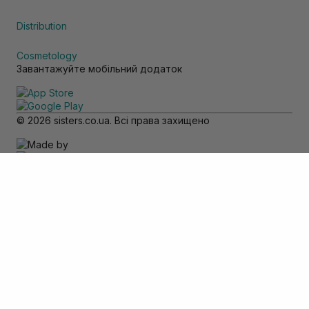
Distribution
Cosmetology
Завантажуйте мобільний додаток
© 2026 sisters.co.ua. Всі права захищено
Зверніть увагу
Товар доступний тільки для самовивозу
Додати в кошик
Скасувати
Вхід