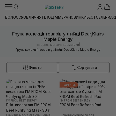
ВОЛОССЯ
ОБЛИЧЧЯ
ТІЛО
ДІМ
МЕРЧ
НОВИНКИ
БЕСТСЕЛЕРИ
АК
Група колекції товарів у лінійці Dear,Klairs
Maple Energy
|
Інтернет магазин косметики
Група колекції товарів у лінійці Dear,Klairs Maple Energy
Фільтр
Сортувати
ПОДАРУНОК
I'M FROM
|
BEET ENERGY
I'M FROM
|
BEET ENERGY
PHA-кислотою I`M FROM
FROM Beet Refresh Pad
Beet Purifying Mask 30 г
Глиняна маска для очищення
Відновлюючі педи для