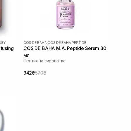
RGY
COS DE BAHA
|
COS DE BAHA PEPTIDE
fusing
COS DE BAHA M.A. Peptide Serum 30
мл
Пептидна сироватка
342₴
570₴