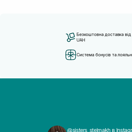
Безкоштовна доставка від
UAH
Система бонусів та лояльн
@sisters_stelmakh в Instag