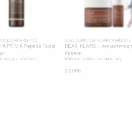
COS DE BAHA PEPTIDE
DEAR, KLAIRS
|
DEAR,KLAIRS MAPLE ENE
A PT M.A Peptide Facial
DEAR, KLAIRS + косметичка 
мл
брелок
онер для обличчя
Набір засобів з соком клену
2 200₴