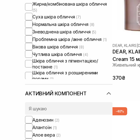
Жирна/комбінована шкіра обличчя
(5)
Суха шкіра обличчя
(7)
Нормальна шкіра обличчя
(8)
Зневоднена шкіра обличчя
(5)
Проблемна шкіра /акне обличчя
(1)
DEAR, KLAIRS
|
D
Вікова шкіра обличчя
(8)
DEAR, KLAI
Чутлива шкіра обличчя
(4)
Cream 15 м
Шкіра обличчя з пігментацією/
Живильний к
постакне
(1)
Шкіра обличчя з розширеними
370₴
порами
(1)
Шкіра обличчя з порушеним
барʼєром
(5)
АКТИВНИЙ КОМПОНЕНТ
Шкіра обличчя з порушеним
мікробіомом
(5)
-40%
Аденозин
(2)
Алантоїн
(1)
Алое вера
(2)