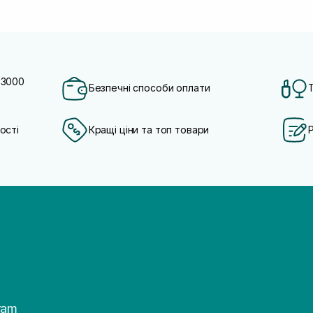
 3000
Безпечні способи оплати
ості
Кращі ціни та топ товари
ram