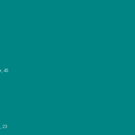
и, 45
, 23