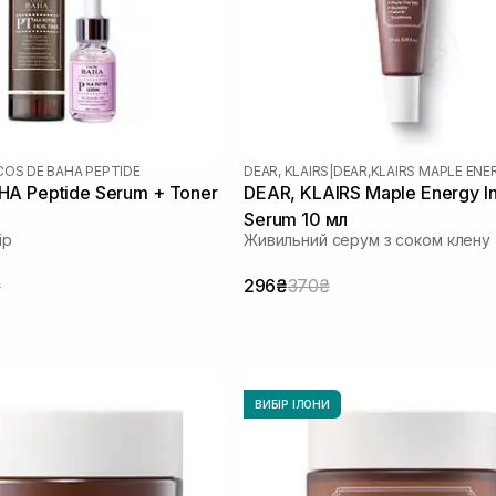
COS DE BAHA PEPTIDE
DEAR, KLAIRS
|
DEAR,KLAIRS MAPLE ENE
A Peptide Serum + Toner
DEAR, KLAIRS Maple Energy In
Serum 10 мл
ір
Живильний серум з соком клену
₴
296₴
370₴
ВИБІР ІЛОНИ