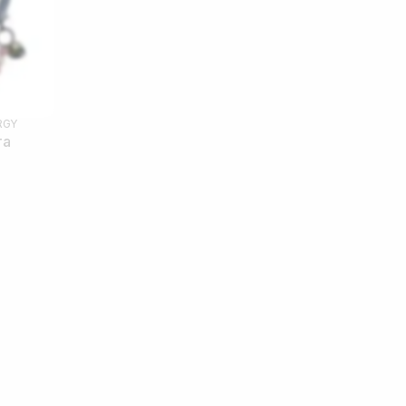
RGY
та