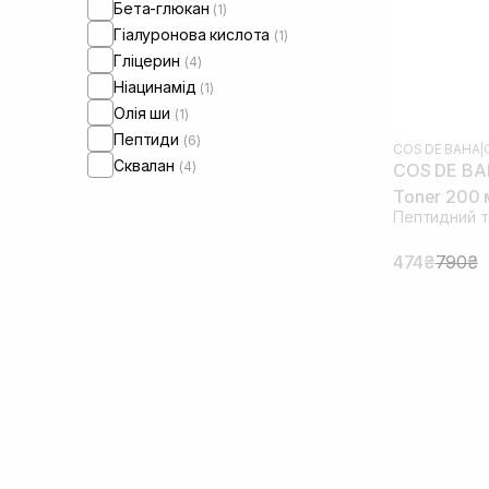
Бета-глюкан
(1)
Гіалуронова кислота
(1)
Гліцерин
(4)
Ніацинамід
(1)
Олія ши
(1)
Пептиди
(6)
COS DE BAHA
|
Сквалан
(4)
COS DE BAH
Toner 200 
Пептидний т
474₴
790₴