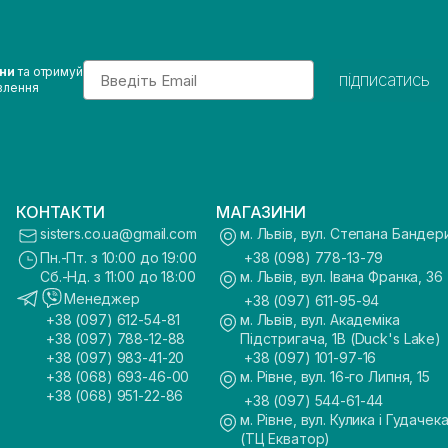
Email
ини
та отримуй
підписатись
влення
КОНТАКТИ
МАГАЗИНИ
sisters.co.ua@gmail.com
м. Львів, вул. Степана Бандер
Пн.-Пт. з 10:00 до 19:00
+38 (098) 778-13-79
Сб.-Нд. з 11:00 до 18:00
м. Львів, вул. Івана Франка, 36
Менеджер
+38 (097) 611-95-94
+38 (097) 612-54-81
м. Львів, вул. Академіка
+38 (097) 788-12-88
Підстригача, 1В (Duck's Lake)
+38 (097) 983-41-20
+38 (097) 101-97-16
+38 (068) 693-46-00
м. Рівне, вул. 16-го Липня, 15
+38 (068) 951-22-86
+38 (097) 544-61-44
м. Рівне, вул. Кулика і Гудачека
(ТЦ Екватор)