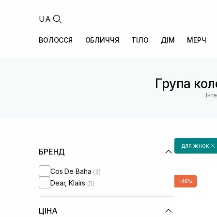
UA
ВОЛОССЯ
ОБЛИЧЧЯ
ТІЛО
ДІМ
МЕРЧ
Група коле
Інт
для жінок
БРЕНД
Cos De Baha
(3)
-46%
Dear, Klairs
(5)
ЦІНА