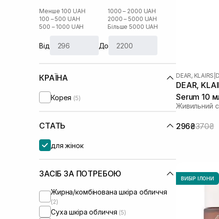
Менше 100 UAH
1000 – 2000 UAH
100 – 500 UAH
2000 – 5000 UAH
500 – 1000 UAH
Більше 5000 UAH
Від
До
DEAR, KLAIRS
|
D
КРАЇНА
DEAR, KLAI
Serum 10 м
Корея
(5)
Живильний с
СТАТЬ
296₴
370₴
для жінок
ЗАСІБ ЗА ПОТРЕБОЮ
ВИБІР ІЛОНИ
Жирна/комбінована шкіра обличчя
(2)
Суха шкіра обличчя
(5)