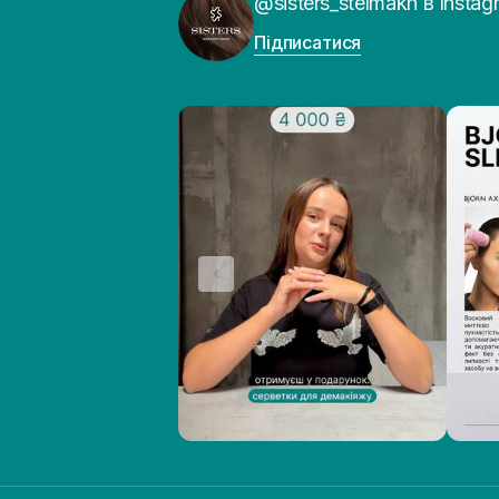
@sisters_stelmakh в Instag
Підписатися