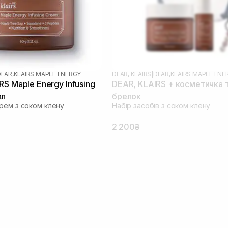
EAR,KLAIRS MAPLE ENERGY
DEAR, KLAIRS
|
DEAR,KLAIRS MAPLE ENE
RS Maple Energy Infusing
DEAR, KLAIRS + косметичка 
мл
брелок
рем з соком клену
Набір засобів з соком клену
2 200₴