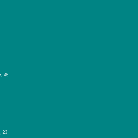
и, 45
, 23