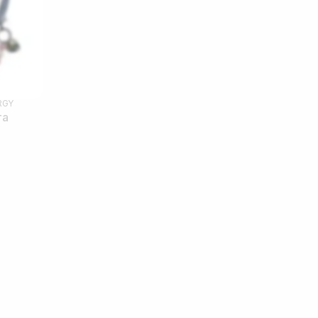
RGY
та