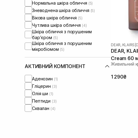
Нормальна шкіра обличчя
(5)
Зневоднена шкіра обличчя
(5)
Вікова шкіра обличчя
(5)
Чутлива шкіра обличчя
(4)
Шкіра обличчя з порушеним
барʼєром
(5)
Шкіра обличчя з порушеним
DEAR, KLAIRS
|
D
мікробіомом
(5)
DEAR, KLAI
Cream 60 
Живильний к
АКТИВНИЙ КОМПОНЕНТ
1 290₴
Аденозин
(1)
Гліцерин
(3)
Олія ши
(1)
Пептиди
(3)
Сквалан
(4)