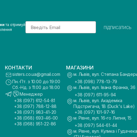
Email
ини
та отримуй
підписатись
влення
КОНТАКТИ
МАГАЗИНИ
sisters.co.ua@gmail.com
м. Львів, вул. Степана Бандер
Пн.-Пт. з 10:00 до 19:00
+38 (098) 778-13-79
Сб.-Нд. з 11:00 до 18:00
м. Львів, вул. Івана Франка, 36
Менеджер
+38 (097) 611-95-94
+38 (097) 612-54-81
м. Львів, вул. Академіка
+38 (097) 788-12-88
Підстригача, 1В (Duck's Lake)
+38 (097) 983-41-20
+38 (097) 101-97-16
+38 (068) 693-46-00
м. Рівне, вул. 16-го Липня, 15
+38 (068) 951-22-86
+38 (097) 544-61-44
м. Рівне, вул. Кулика і Гудачека
(ТЦ Екватор)