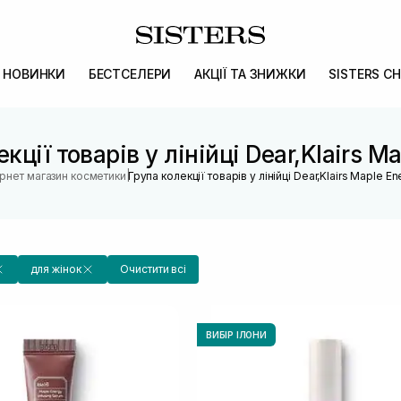
НОВИНКИ
БЕСТСЕЛЕРИ
АКЦІЇ ТА ЗНИЖКИ
SISTERS CH
кції товарів у лінійці Dear,Klairs M
|
ернет магазин косметики
Група колекції товарів у лінійці Dear,Klairs Maple E
для жінок
Очистити всі
ВИБІР ІЛОНИ